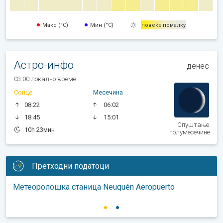
Макс (°C)
Мин (°C)
повеќе
помалку
Астро-инфо
денес
03:00 локално време
Сонце
Месечина
08:22
06:02
18:45
15:01
Спуштање
10h 23мин
полумесечине
Претходни податоци
Метеоролошка станица Neuquén Aeropuerto