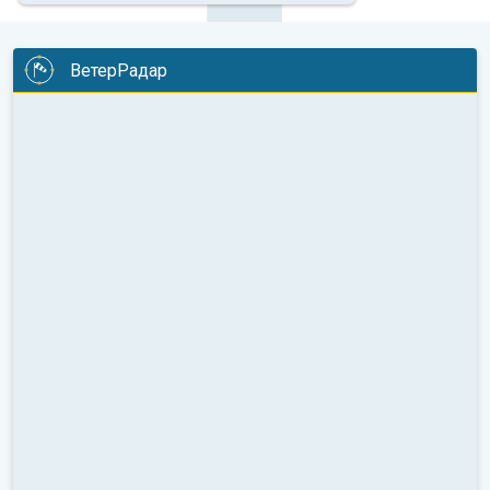
ВетерРадар