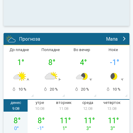
Прогноза
Мапа
До пладне
Попладне
Во вечер
Ноќе
1
°
8
°
4
°
-1
°
10 %
20 %
20 %
10 %
денес
утре
вторник
среда
четврток
п
9.08
10.08
11.08
12.08
13.08
недела, 09.08
понеделник, 10.08
вторник, 11.08
среда, 12.08
четврток, 1
8
°
8
°
11
°
11
°
11
°
0
°
-1
°
1
°
3
°
3
°