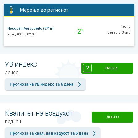
Мерења во регионот
јасно
Neuquén Aeropuerto (271m)
2°
Ветер З 3 м/с
нед., 09.08, 02:00
УВ индекс
2
НИЗОК
денес
Прогноза на УВ индекс за 6 дена
Квалитет на воздухот
ДОБРО
веднаш
Прогноза за квал. на воздухот за 6 дена