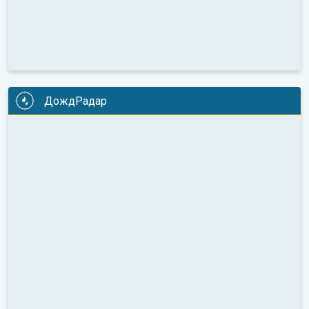
ДождРадар