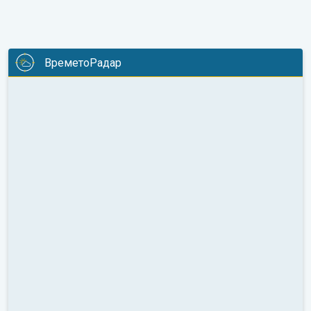
ВреметоРадар