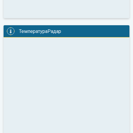
ТемператураРадар