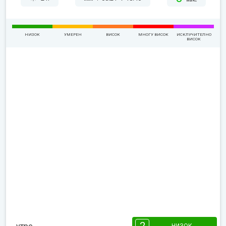
макс
НИЗОК
УМЕРЕН
ВИСОК
МНОГУ ВИСОК
ИСКЛУЧИТЕЛНО
ВИСОК