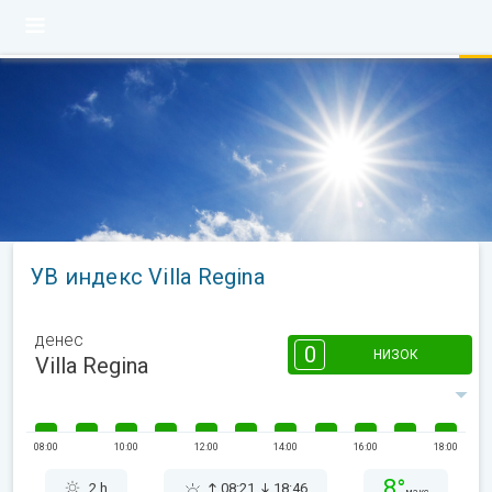
УВ индекс Villa Regina
денес
0
НИЗОК
Villa Regina
08:00
10:00
12:00
14:00
16:00
18:00
8°
2 h
08:21
18:46