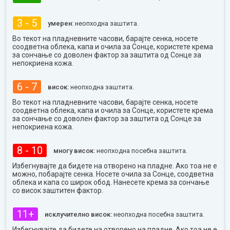
3 - 5
умерен:
неопходна заштита.
Во текот на пладневните часови, барајте сенка, носете
соодветна облека, капа и очила за Сонце, користете крема
за сончање со доволен фактор за заштита од Сонце за
непокриена кожа.
6 - 7
висок:
неопходна заштита.
Во текот на пладневните часови, барајте сенка, носете
соодветна облека, капа и очила за Сонце, користете крема
за сончање со доволен фактор за заштита од Сонце за
непокриена кожа.
8 - 10
многу висок:
неопходна посебна заштита.
Избегнувајте да бидете на отворено на пладне. Ако тоа не е
можно, побарајте сенка. Носете очила за Сонце, соодветна
облека и капа со широк обод. Нанесете крема за сончање
со висок заштитен фактор.
11+
исклучително висок:
неопходна посебна заштита.
Избегнувајте да бидете на отворено на пладне. Ако тоа не е