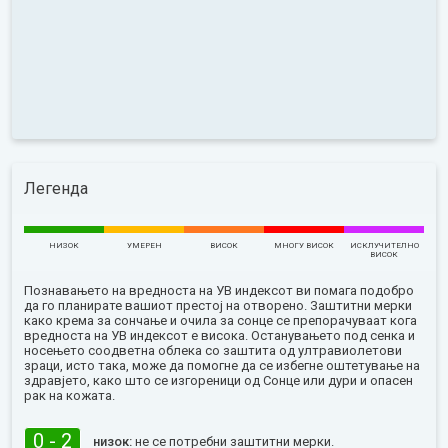
Легенда
НИЗОК
УМЕРЕН
ВИСОК
МНОГУ ВИСОК
ИСКЛУЧИТЕЛНО
ВИСОК
Познавањето на вредноста на УВ индексот ви помага подобро
да го планирате вашиот престој на отворено. Заштитни мерки
како крема за сончање и очила за сонце се препорачуваат кога
вредноста на УВ индексот е висока. Останувањето под сенка и
носењето соодветна облека со заштита од ултравиолетови
зраци, исто така, може да помогне да се избегне оштетување на
здравјето, како што се изгореници од Сонце или дури и опасен
рак на кожата.
0 - 2
низок:
не се потребни заштитни мерки.