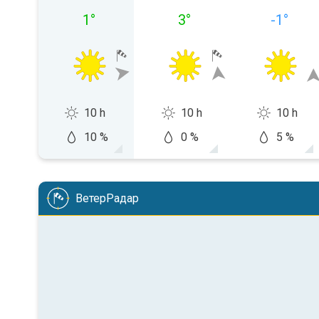
1
°
3
°
-1
°
10 h
10 h
10 h
10 %
0 %
5 %
ВетерРадар