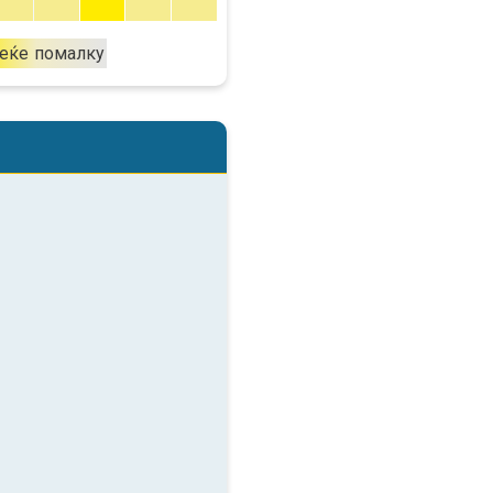
еќе
помалку