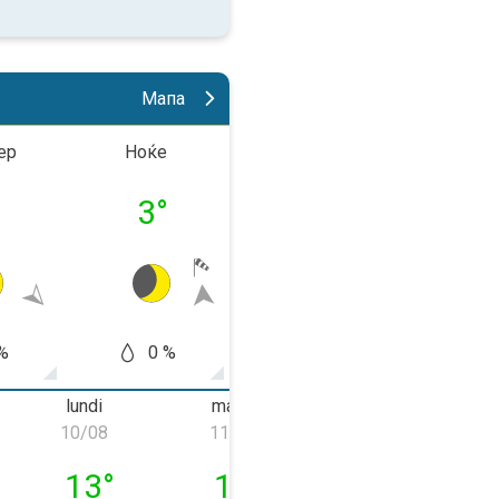
Мапа
ер
Ноќе
До пладне
Попла
°
3
°
3
°
13
%
0 %
0 %
0
lundi
mardi
mercredi
10/08
11/08
12/08
e 09/08
lundi 10/08
mardi 11/08
mercredi 12/0
13
°
14
°
10
°