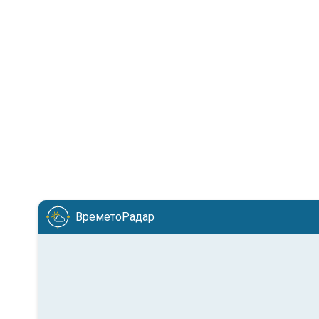
ВреметоРадар