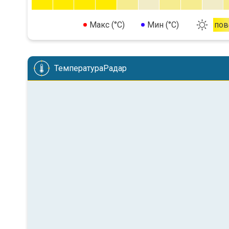
Макс (°C)
Мин (°C)
пов
ТемператураРадар