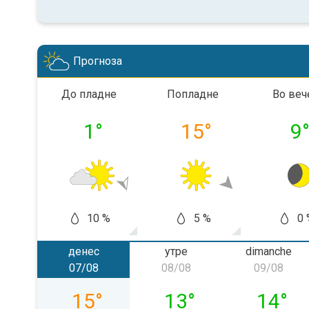
Прогноза
До пладне
Попладне
Во веч
1
°
15
°
9
10 %
5 %
0 
денес
утре
dimanche
07/08
08/08
09/08
vendredi 07/08
samedi 08/08
dimanch
15
°
13
°
14
°