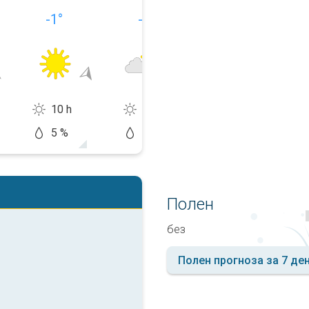
-1
°
-1
°
5
°
10 h
6 h
4 h
5 %
10 %
50 %
Полен
без
Полен прогноза за 7 де