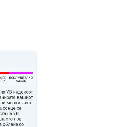
ОГУ
ИСКЛУЧИТЕЛНО
СОК
ВИСОК
на УВ индексот
ланирате вашиот
тни мерки како
а сонце се
ста на УВ
вањето под
а облека со