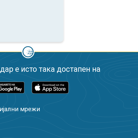
ар е исто така достапен на
ијални мрежи