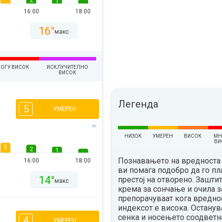
2
1
16:00
18:00
16°
макс
ОГУ ВИСОК
ИСКЛУЧИТЕЛНО
ВИСОК
Легенда
5
УМЕРЕН
НИЗОК
УМЕРЕН
ВИСОК
МН
ВИ
3
2
1
Познавањето на вредноста 
16:00
18:00
ви помага подобро да го п
14°
престој на отворено. Зашти
макс
крема за сончање и очила з
препорачуваат кога вредно
индексот е висока. Остану
сенка и носењето соодветн
4
УМЕРЕН