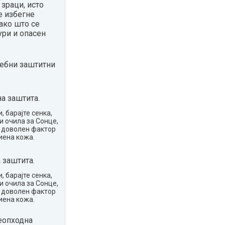
зраци, исто
е избегне
ако што се
ури и опасен
ребни заштитни
а заштита.
, барајте сенка,
и очила за Сонце,
о доволен фактор
иена кожа.
 заштита.
, барајте сенка,
и очила за Сонце,
о доволен фактор
иена кожа.
еопходна