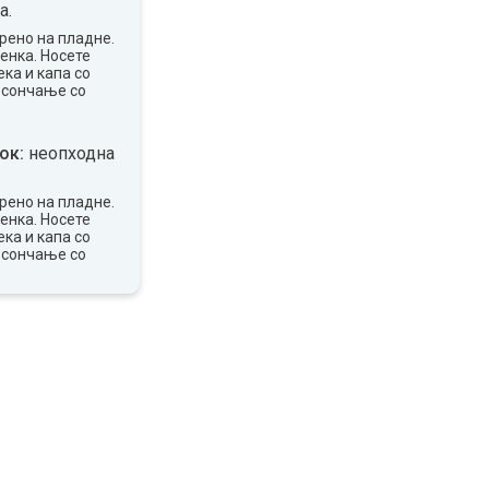
а.
рено на пладне.
сенка. Носете
ка и капа со
 сончање со
ок:
неопходна
рено на пладне.
сенка. Носете
ка и капа со
 сончање со