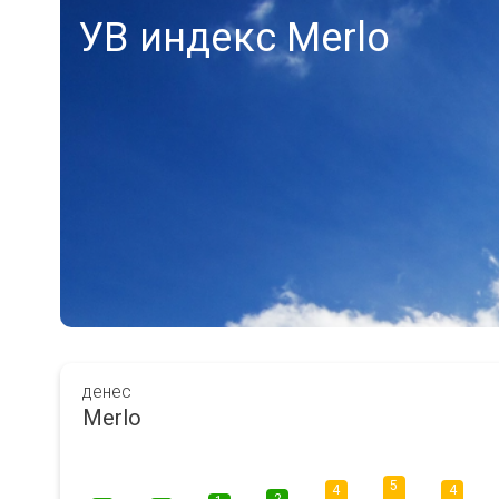
УВ индекс Merlo
денес
Merlo
5
4
4