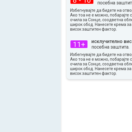
8 - 10
посебна заштит
Избегнувајте да бидете на отво
Ако тоа не е можно, побарајте 
очила за Сонце, соодветна обле
широк обод. Нанесете крема за
висок заштитен фактор.
исклучително вис
11+
посебна заштита.
Избегнувајте да бидете на отво
Ако тоа не е можно, побарајте 
очила за Сонце, соодветна обле
широк обод. Нанесете крема за
висок заштитен фактор.