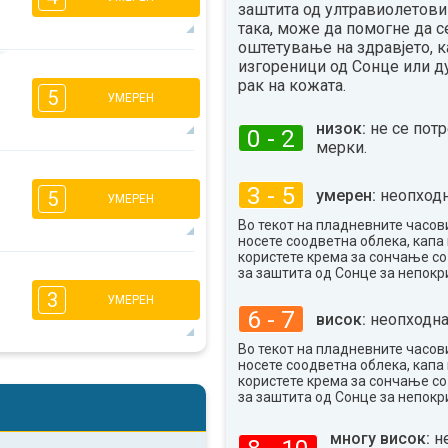
заштита од ултравиолетови 
така, може да помогне да с
оштетување на здравјето, к
изгореници од Сонце или д
3
2
1
рак на кожата.
5
16:00
18:00
УМЕРЕН
низок:
не се пот
14°
0 - 2
макс
мерки.
3
2
1
3 - 5
умерен:
неопходн
5
УМЕРЕН
16:00
18:00
Во текот на пладневните часови
13°
носете соодветна облека, капа 
макс
користете крема за сончање с
за заштита од Сонце за непокр
3
2
1
3
УМЕРЕН
16:00
18:00
6 - 7
висок:
неопходна
14°
макс
Во текот на пладневните часови
носете соодветна облека, капа 
2
2
1
користете крема за сончање с
16:00
18:00
за заштита од Сонце за непокр
13°
многу висок:
н
макс