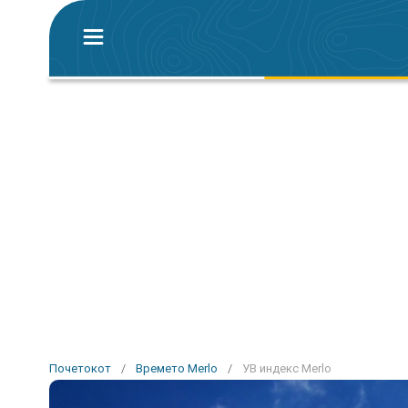
Почетокот
/
Времето Merlo
/
УВ индекс Merlo