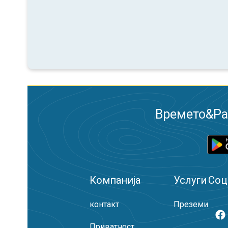
Времето&Рад
Компанија
Услуги
Соц
контакт
Преземи
Приватност