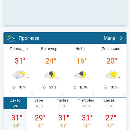
Прогноза
Мапа
Попладне
Во вечер
Ноќе
До пладне
31
°
24
°
16
°
20
°
70 %
50 %
10 %
10 %
денес
утре
martes
miércoles
jueves
v
9/8
10/8
11/8
12/8
13/8
domingo, 09/08
lunes, 10/08
martes, 11/08
miércoles, 12/08
jueves, 13/0
31
°
29
°
31
°
31
°
27
°
18
°
16
°
16
°
16
°
17
°