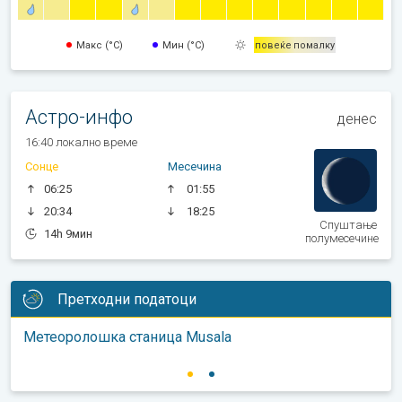
Макс (°C)
Мин (°C)
повеќе
помалку
Астро-инфо
денес
16:40 локално време
Сонце
Месечина
06:25
01:55
20:34
18:25
Спуштање
14h 9мин
полумесечине
Претходни податоци
Метеоролошка станица Musala