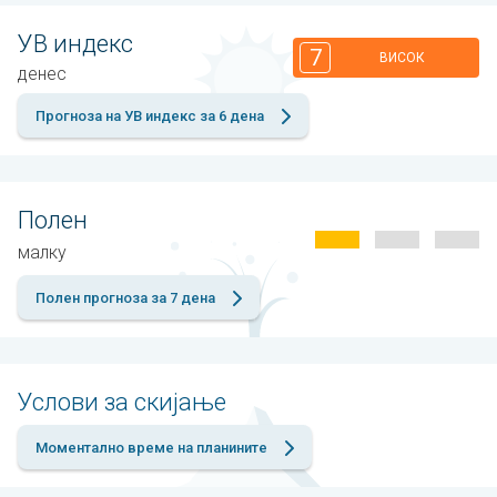
УВ индекс
7
ВИСОК
денес
Прогноза на УВ индекс за 6 дена
Полен
малку
Полен прогноза за 7 дена
Услови за скијање
Моментално време на планините