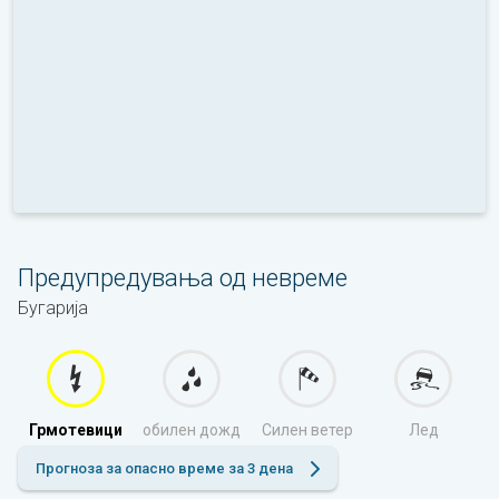
Предупредувања од невреме
Бугарија
Грмотевици
обилен дожд
Силен ветер
Лед
Прогноза за опасно време за 3 дена