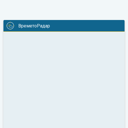
ВреметоРадар