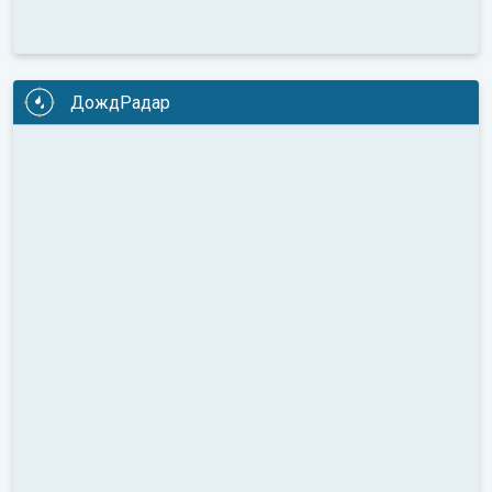
ДождРадар