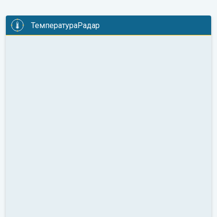
ТемператураРадар