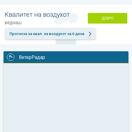
Квалитет на воздухот
ДОБРО
веднаш
Прогноза за квал. на воздухот за 6 дена
ВетерРадар