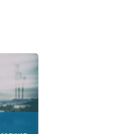
а воздухот. Како да се заштитите?. . .