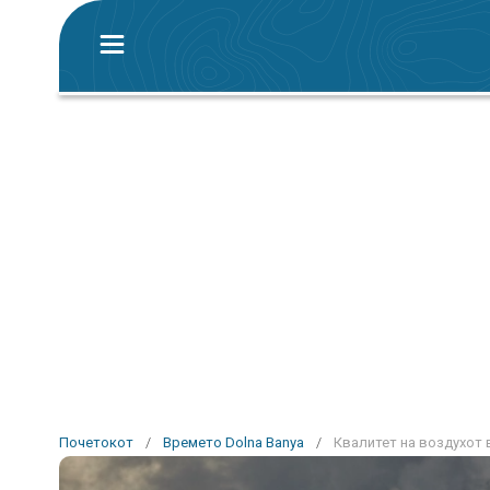
Почетокот
/
Времето Dolna Banya
/
Квалитет на воздухот 