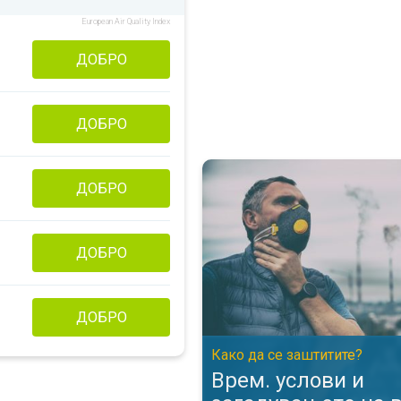
European Air Quality Index
ДОБРО
ДОБРО
Врем. услови и загадувањето н
ДОБРО
ДОБРО
ДОБРО
Како да се заштитите?
Врем. услови и