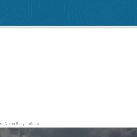
во Dolna Banya област