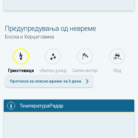
Предупредувања од невреме
Босна и Херцеговина
Грмотевици
обилен дожд
Силен ветер
Лед
Прогноза за опасно време за 3 дена
ТемператураРадар