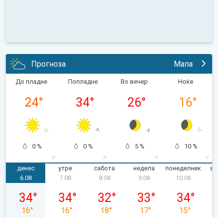
Прогноза
Мапа
До пладне
Попладне
Во вечер
Ноќе
24
°
34
°
26
°
16
°
0 %
0 %
5 %
10 %
денес
утре
сабота
недела
понеделник
вт
6.08
7.08
8.08
9.08
10.08
четврток, 06.08
петок, 07.08
сабота, 08.08
недела, 09.08
понеделник,
34
°
34
°
32
°
33
°
34
°
16
°
16
°
18
°
17
°
15
°