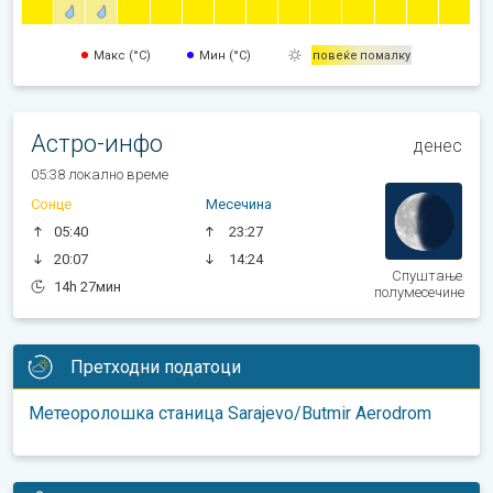
Макс (°C)
Мин (°C)
повеќе
помалку
Астро-инфо
денес
05:38 локално време
Сонце
Месечина
05:40
23:27
20:07
14:24
Спуштање
14h 27мин
полумесечине
Претходни податоци
Метеоролошка станица Sarajevo/Butmir Aerodrom