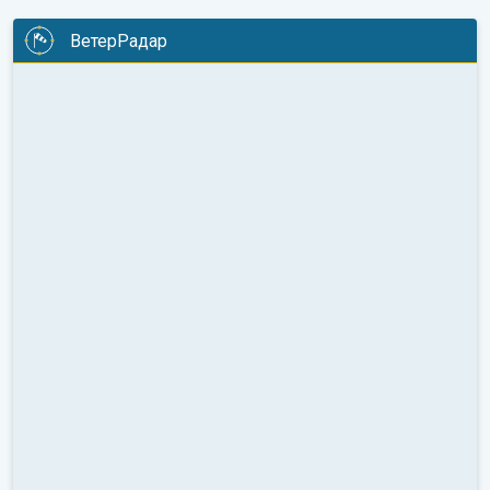
ВетерРадар