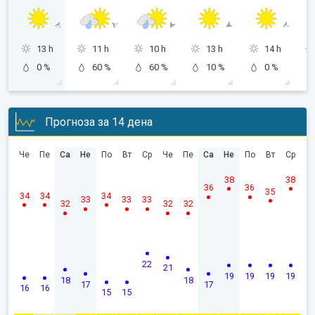
13 h
11 h
10 h
13 h
14 h
0 %
60 %
60 %
10 %
0 %
Прогноза за 14 дена
Че
Пе
Са
Не
По
Вт
Ср
Че
Пе
Са
Не
По
Вт
Ср
38
38
36
36
35
34
34
34
33
33
33
32
32
32
22
21
19
19
19
19
18
18
17
17
16
16
15
15