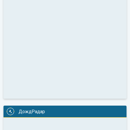
ДождРадар