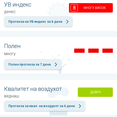
УВ индекс
8
МНОГУ ВИСОК
денес
Прогноза на УВ индекс за 6 дена
Полен
многу
Полен прогноза за 7 дена
Квалитет на воздухот
ДОБРО
веднаш
Прогноза за квал. на воздухот за 6 дена