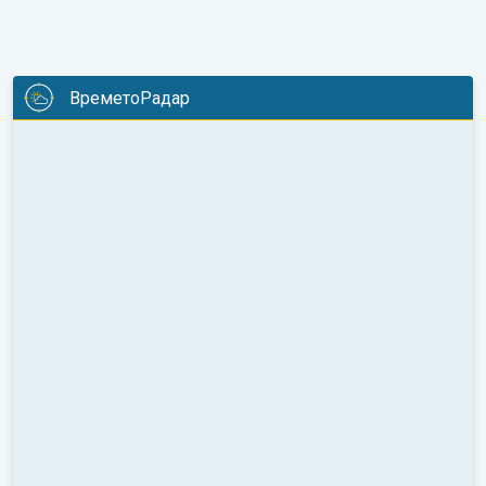
ВреметоРадар