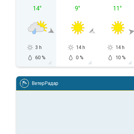
14
°
9
°
11
°
3 h
14 h
14 h
60 %
0 %
10 %
ВетерРадар