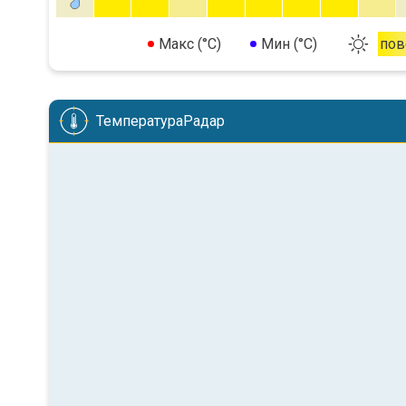
Макс (°C)
Мин (°C)
пов
ТемператураРадар