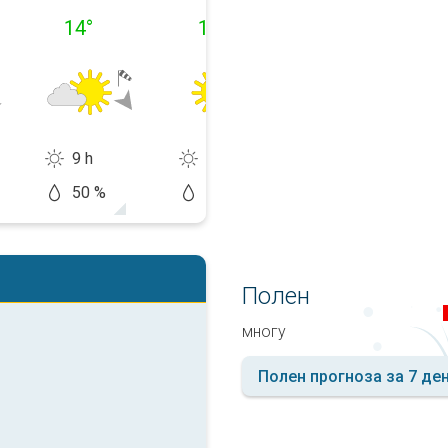
14
°
11
°
13
°
9 h
13 h
13 h
50 %
10 %
20 %
Полен
многу
Полен прогноза за 7 де