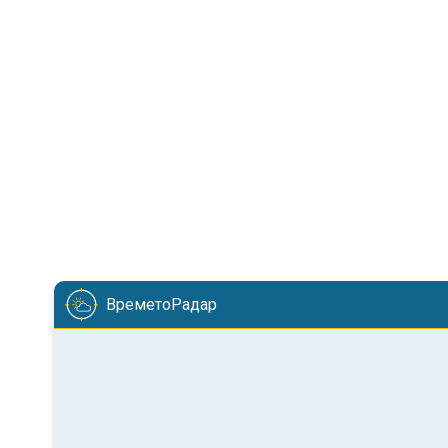
ВреметоРадар