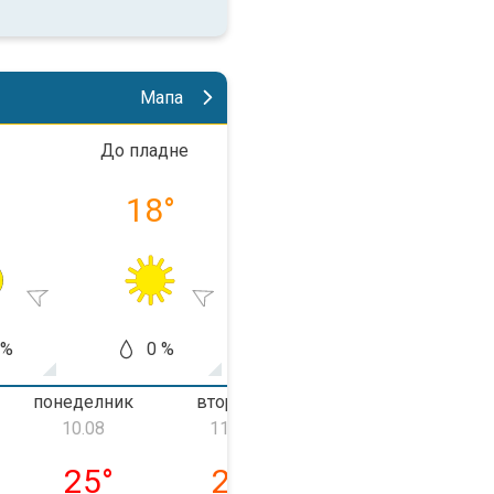
Мапа
До пладне
Попладне
Во веч
°
18
°
25
°
21
 %
0 %
0 %
0
понеделник
вторник
среда
10.08
11.08
12.08
 09.08
понеделник, 10.08
вторник, 11.08
среда, 12.08
25
°
24
°
27
°