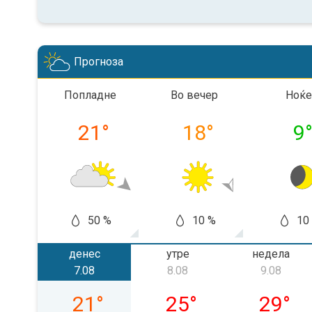
Прогноза
Попладне
Во вечер
Ноќе
21
°
18
°
9
50 %
10 %
10
денес
утре
недела
7.08
8.08
9.08
петок, 07.08
сабота, 08.08
недела,
21
°
25
°
29
°