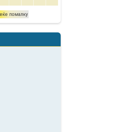
еќе
помалку