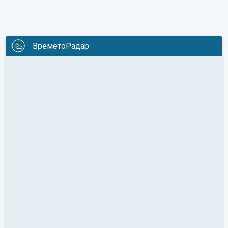
ВреметоРадар