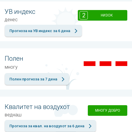
УВ индекс
2
НИЗОК
денес
Прогноза на УВ индекс за 6 дена
Полен
многу
Полен прогноза за 7 дена
Квалитет на воздухот
МНОГУ ДОБРО
веднаш
Прогноза за квал. на воздухот за 6 дена