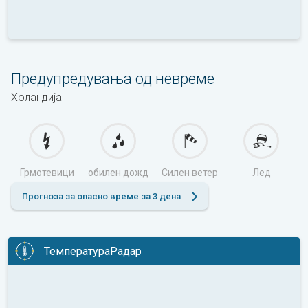
Предупредувања од невреме
Холандија
Грмотевици
обилен дожд
Силен ветер
Лед
Прогноза за опасно време за 3 дена
ТемператураРадар