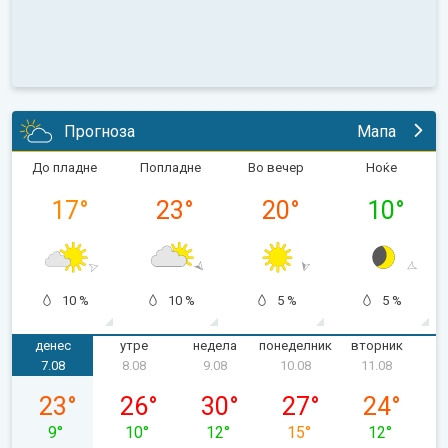
Прогноза
Мапа
До пладне
Попладне
Во вечер
Ноќе
17
°
23
°
20
°
10
°
10 %
10 %
5 %
5 %
денес
утре
недела
понеделник
вторник
с
7.08
8.08
9.08
10.08
11.08
петок, 07.08
сабота, 08.08
недела, 09.08
понеделник, 10.08
вторник, 11
23
°
26
°
30
°
27
°
24
°
9
°
10
°
12
°
15
°
12
°