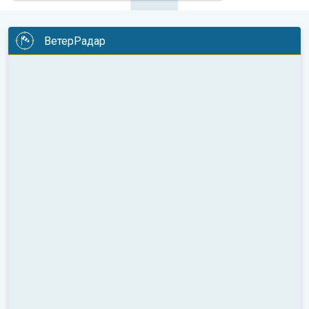
ВетерРадар