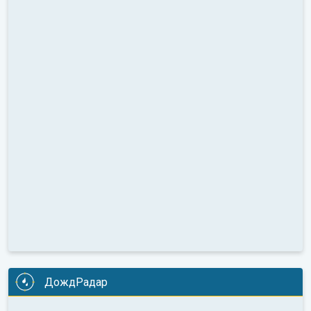
ДождРадар