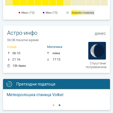
Макс (°C)
Мин (°C)
повеќе
помалку
Астро-инфо
денес
06:08 локално време
Сонце
Месечина
06:10
нема
21:16
17:15
Спуштање
15h 6мин
полумесечине
Претходни податоци
Метеоролошка станица Volkel