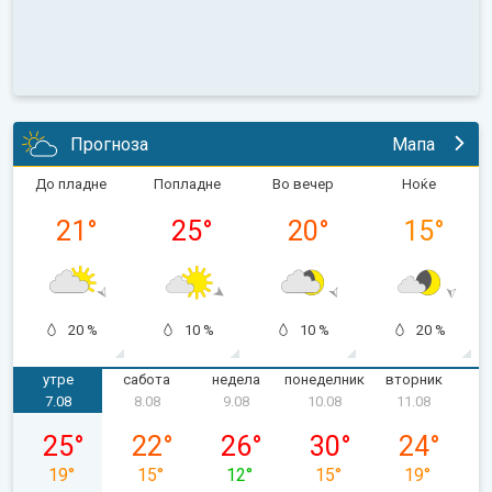
Прогноза
Мапа
До пладне
Попладне
Во вечер
Ноќе
21
°
25
°
20
°
15
°
20 %
10 %
10 %
20 %
утре
сабота
недела
понеделник
вторник
с
7.08
8.08
9.08
10.08
11.08
петок, 07.08
сабота, 08.08
недела, 09.08
понеделник, 10.08
вторник, 11
25
°
22
°
26
°
30
°
24
°
19
°
15
°
12
°
15
°
19
°