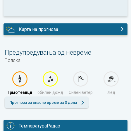
Карта на прогноза
утре
Предупредувања од невреме
Полска
Грмотевици
обилен дожд
Силен ветер
Лед
Прогноза за опасно време за 3 дена
ТемператураРадар