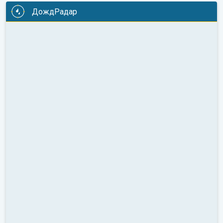
ДождРадар