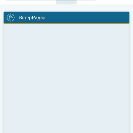
ВетерРадар