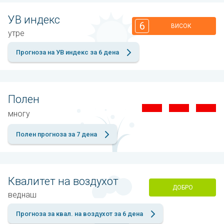
УВ индекс
6
ВИСОК
утре
Прогноза на УВ индекс за 6 дена
Полен
многу
Полен прогноза за 7 дена
Квалитет на воздухот
ДОБРО
веднаш
Прогноза за квал. на воздухот за 6 дена