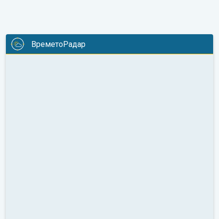
ВреметоРадар