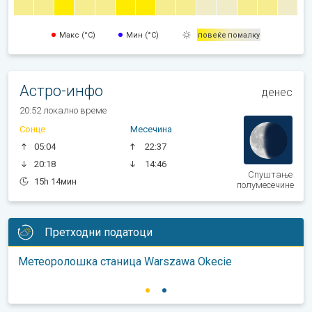
Макс (°C)
Мин (°C)
повеќе
помалку
Астро-инфо
денес
20:52 локално време
Сонце
Месечина
05:04
22:37
20:18
14:46
Спуштање
15h 14мин
полумесечине
Претходни податоци
Метеоролошка станица Warszawa Okecie