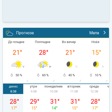
Прогноза
Мапа
До пладне
Попладне
Во вечер
Ноќе
21
°
28
°
21
°
15
°
50 %
60 %
40 %
10 %
денес
утре
понеделник
вторник
среда
че
8.08
9.08
10.08
11.08
12.08
сабота, 08.08
недела, 09.08
понеделник, 10.08
вторник, 11.08
среда, 12.0
28
°
29
°
31
°
31
°
28
°
17
°
15
°
14
°
15
°
17
°