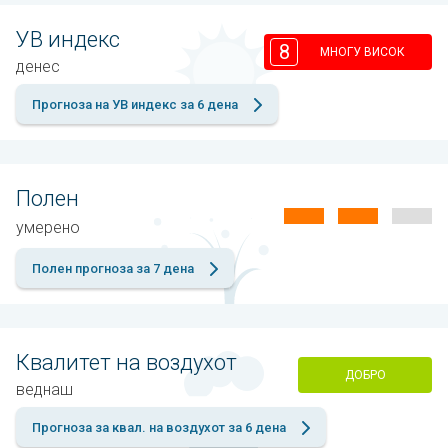
УВ индекс
8
МНОГУ ВИСОК
денес
Прогноза на УВ индекс за 6 дена
Полен
умерено
Полен прогноза за 7 дена
Квалитет на воздухот
ДОБРО
веднаш
Прогноза за квал. на воздухот за 6 дена