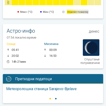
Макс (°C)
Мин (°C)
повеќе
помалку
Астро-инфо
денес
07:54 локално време
Сонце
Месечина
05:41
00:09
20:02
16:53
Спуштање
14h 21мин
полумесечине
Претходни податоци
Метеоролошка станица Sarajevo-Bjelave