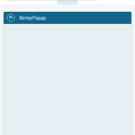
ВетерРадар