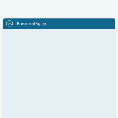
ВреметоРадар