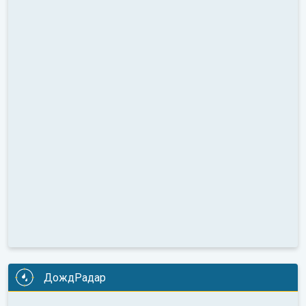
ДождРадар