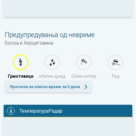
Предупредувања од невреме
Босна и Херцеговина
Грмотевици
обилен дожд
Силен ветер
Лед
Прогноза за опасно време за 3 дена
ТемператураРадар