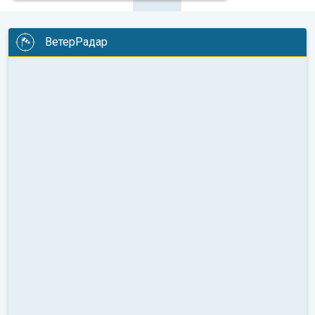
ВетерРадар