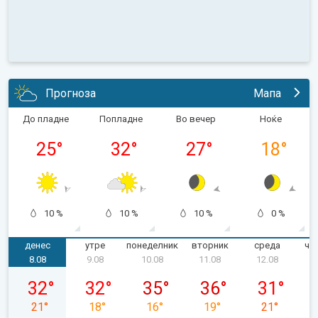
Прогноза
Мапа
До пладне
Попладне
Во вечер
Ноќе
25
°
32
°
27
°
18
°
10 %
10 %
10 %
0 %
денес
утре
понеделник
вторник
среда
че
8.08
9.08
10.08
11.08
12.08
сабота, 08.08
недела, 09.08
понеделник, 10.08
вторник, 11.08
среда, 12.0
32
°
32
°
35
°
36
°
31
°
21
°
18
°
16
°
19
°
21
°