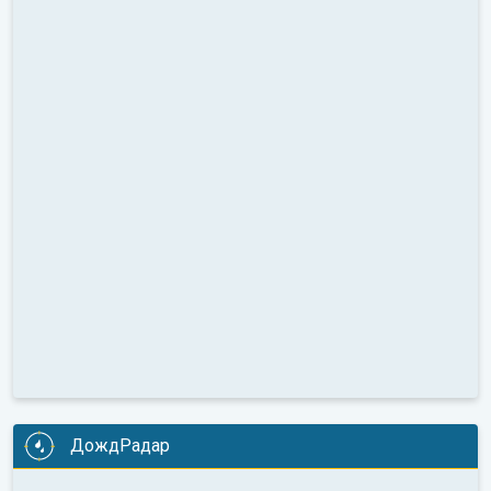
ДождРадар