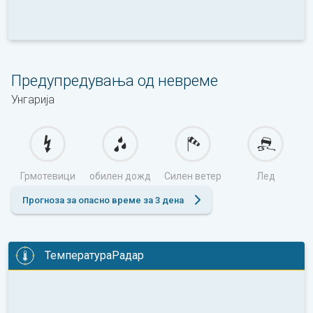
Предупредувања од невреме
Унгарија
Грмотевици
обилен дожд
Силен ветер
Лед
Прогноза за опасно време за 3 дена
ТемператураРадар