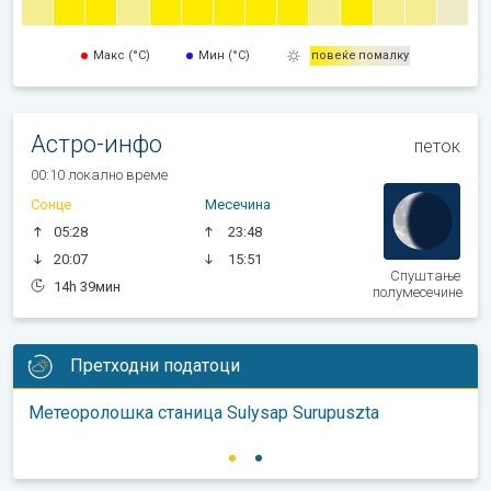
Макс (°C)
Мин (°C)
повеќе
помалку
Астро-инфо
петок
00:10 локално време
Сонце
Месечина
05:28
23:48
20:07
15:51
Спуштање
14h 39мин
полумесечине
Претходни податоци
Метеоролошка станица Sulysap Surupuszta