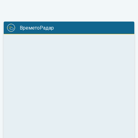
ВреметоРадар