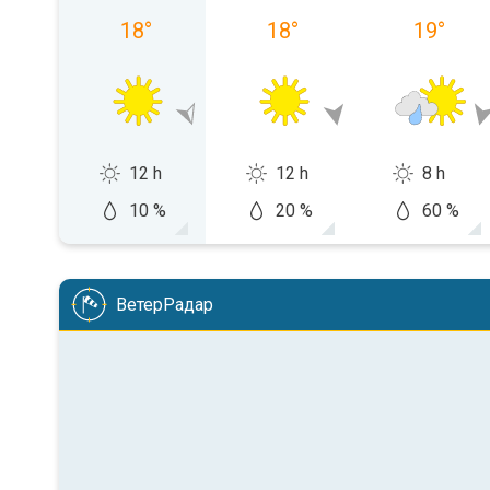
18
°
18
°
19
°
12 h
12 h
8 h
10 %
20 %
60 %
ВетерРадар