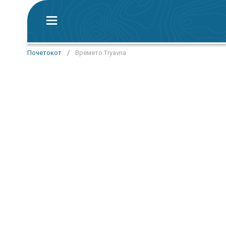
Почетокот
/
Времето Tryavna