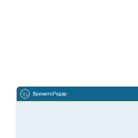
ВреметоРадар