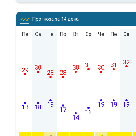
Прогноза за 14 дена
Пе
Са
Не
По
Вт
Ср
Че
Пе
Са
32
31
31
30
30
30
29
28
28
19
19
19
19
18
18
17
16
14