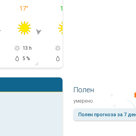
17
°
14
°
16
°
13 h
14 h
14 h
5 %
0 %
10 %
Полен
умерено
Полен прогноза за 7 де