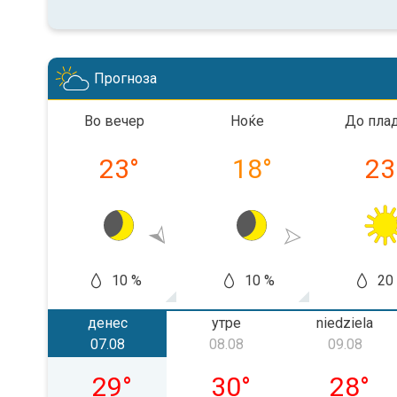
Прогноза
Во вечер
Ноќе
До пла
23
°
18
°
23
10 %
10 %
20
денес
утре
niedziela
07.08
08.08
09.08
piątek, 07.08
sobota, 08.08
niedziel
29
°
30
°
28
°