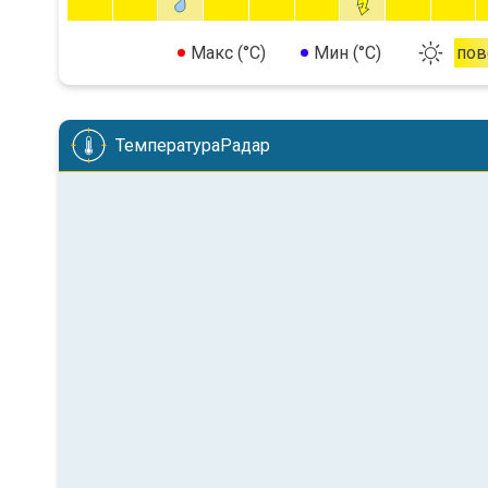
Макс (°C)
Мин (°C)
пов
ТемператураРадар