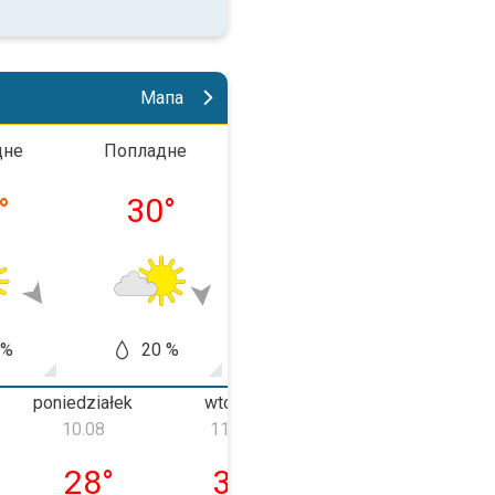
Мапа
дне
Попладне
Во вечер
Ноќ
°
30
°
25
°
19
 %
20 %
20 %
50
poniedziałek
wtorek
środa
10.08
11.08
12.08
a, 09.08
poniedziałek, 10.08
wtorek, 11.08
środa, 12.08
28
°
30
°
31
°