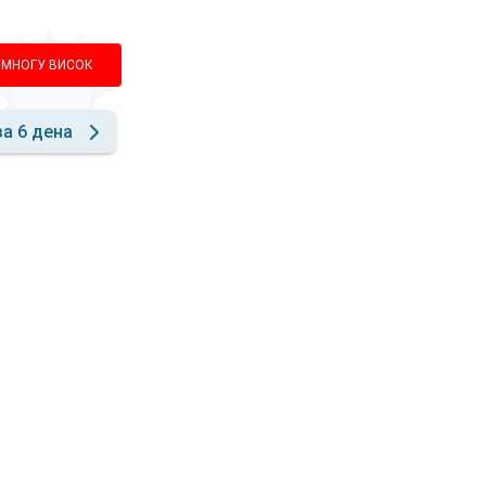
МНОГУ ВИСОК
за 6 дена