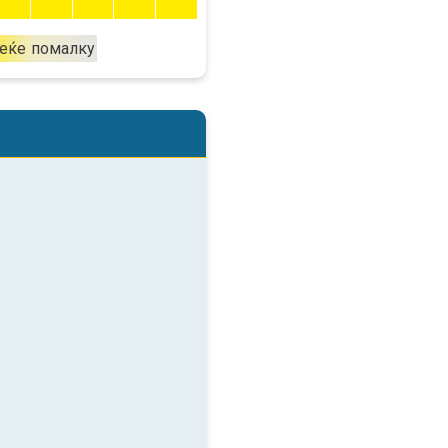
еќе
помалку