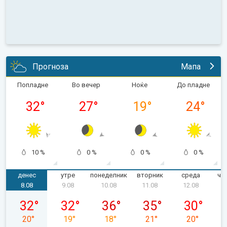
Прогноза
Мапа
Попладне
Во вечер
Ноќе
До пладне
32
°
27
°
19
°
24
°
10 %
0 %
0 %
0 %
денес
утре
понеделник
вторник
среда
че
8.08
9.08
10.08
11.08
12.08
сабота, 08.08
недела, 09.08
понеделник, 10.08
вторник, 11.08
среда, 12.0
32
°
32
°
36
°
35
°
30
°
20
°
19
°
18
°
21
°
20
°