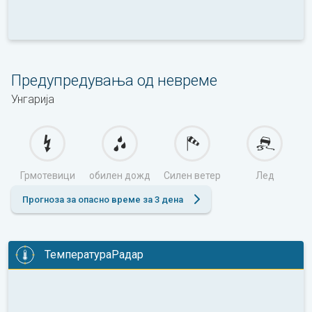
Предупредувања од невреме
Унгарија
Грмотевици
обилен дожд
Силен ветер
Лед
Прогноза за опасно време за 3 дена
ТемператураРадар