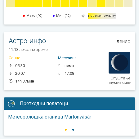
Макс (°C)
Мин (°C)
повеќе
помалку
Астро-инфо
денес
11:18 локално време
Сонце
Месечина
05:30
нема
20:07
17:08
Спуштање
14h 37мин
полумесечине
Претходни податоци
Метеоролошка станица Martonvásár