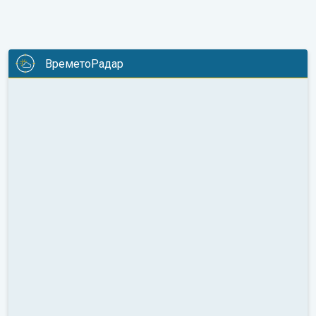
ВреметоРадар