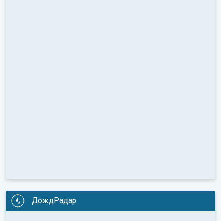
ДождРадар