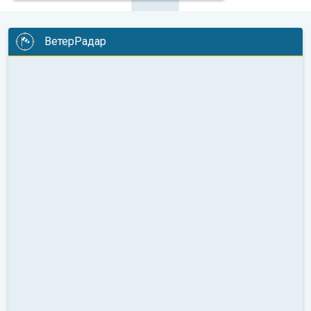
ВетерРадар