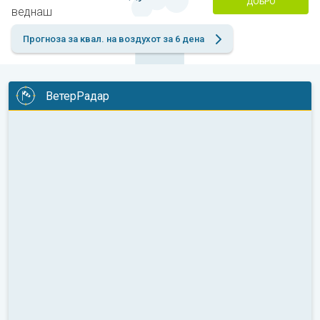
ДОБРО
веднаш
Прогноза за квал. на воздухот за 6 дена
ВетерРадар