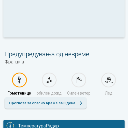
Предупредувања од невреме
Франција
Грмотевици
обилен дожд
Силен ветер
Лед
Прогноза за опасно време за 3 дена
ТемператураРадар