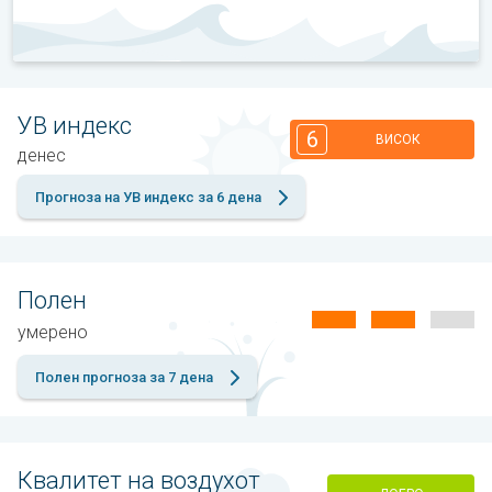
УВ индекс
6
ВИСОК
денес
Прогноза на УВ индекс за 6 дена
Полен
умерено
Полен прогноза за 7 дена
Квалитет на воздухот