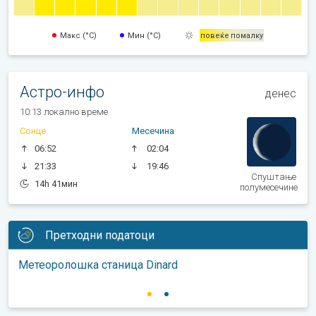
Макс (°C)
Мин (°C)
повеќе
помалку
Астро-инфо
денес
10:13 локално време
Сонце
Месечина
06:52
02:04
21:33
19:46
Спуштање
14h 41мин
полумесечине
Претходни податоци
Метеоролошка станица Dinard