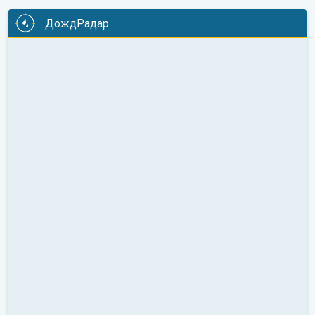
ДождРадар