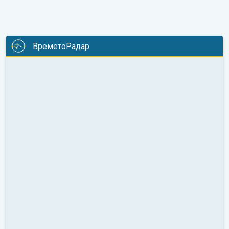
ВреметоРадар