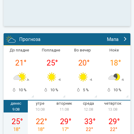
Прогноза
Мапа
До пладне
Попладне
Во вечер
Ноќе
21
°
25
°
20
°
18
°
10 %
10 %
5 %
10 %
денес
утре
вторник
среда
четврток
п
9.08
10.08
11.08
12.08
13.08
недела, 09.08
понеделник, 10.08
вторник, 11.08
среда, 12.08
четврток, 1
25
°
22
°
29
°
33
°
29
°
18
°
18
°
17
°
22
°
22
°