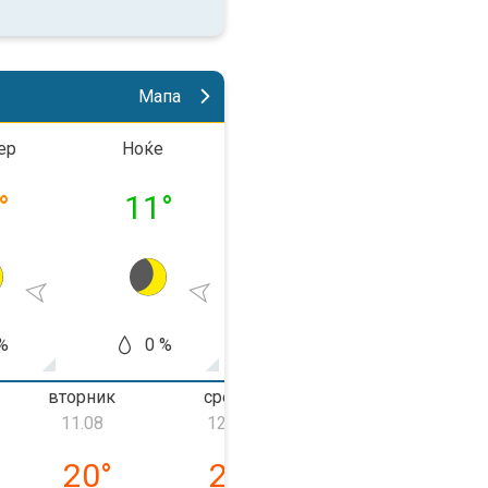
Мапа
ер
Ноќе
До пладне
Попла
°
11
°
19
°
30
%
0 %
5 %
10
вторник
среда
четврток
11.08
12.08
13.08
ник, 10.08
вторник, 11.08
среда, 12.08
четврток, 13.0
20
°
22
°
26
°