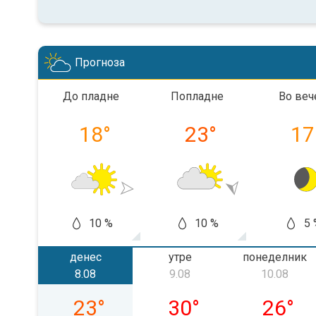
Прогноза
До пладне
Попладне
Во веч
18
°
23
°
17
10 %
10 %
5 
денес
утре
понеделник
8.08
9.08
10.08
сабота, 08.08
недела, 09.08
понедел
23
°
30
°
26
°