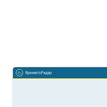
ВреметоРадар