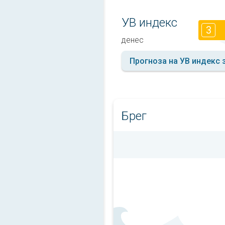
УВ индекс
3
денес
Прогноза на УВ индекс 
Брег