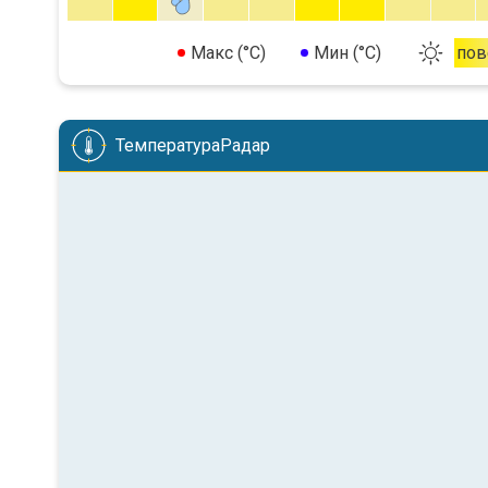
Макс (°C)
Мин (°C)
пов
ТемператураРадар