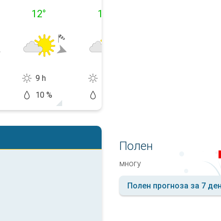
12
°
10
°
11
°
9 h
8 h
14 h
10 %
10 %
20 %
Полен
многу
Полен прогноза за 7 де