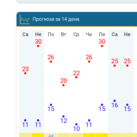
Прогноза за 14 дена
Са
Не
По
Вт
Ср
Че
Пе
Са
Не
30
30
26
26
25
25
23
22
20
16
15
15
15
12
11
11
11
10