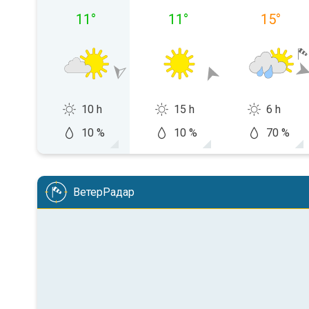
11
°
11
°
15
°
10 h
15 h
6 h
10 %
10 %
70 %
ВетерРадар