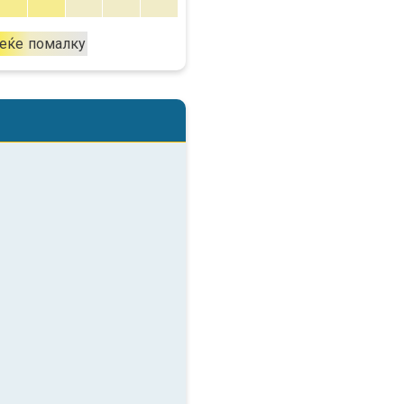
еќе
помалку