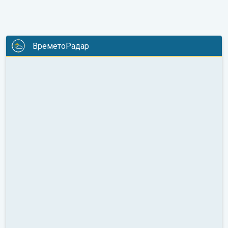
ВреметоРадар