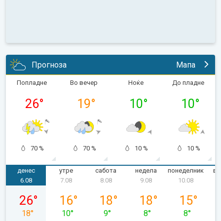
Прогноза
Мапа
Попладне
Во вечер
Ноќе
До пладне
26
°
19
°
10
°
10
°
70 %
70 %
10 %
10 %
денес
утре
сабота
недела
понеделник
вт
6.08
7.08
8.08
9.08
10.08
четврток, 06.08
петок, 07.08
сабота, 08.08
недела, 09.08
понеделник,
26
°
16
°
18
°
18
°
15
°
18
°
10
°
9
°
8
°
8
°