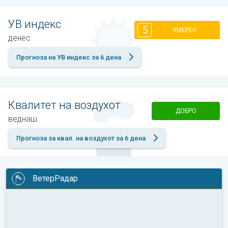
УВ индекс
5
УМЕРЕН
денес
Прогноза на УВ индекс за 6 дена
Квалитет на воздухот
ДОБРО
веднаш
Прогноза за квал. на воздухот за 6 дена
ВетерРадар