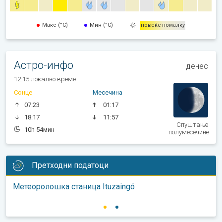
Макс (°C)
Мин (°C)
повеќе
помалку
Астро-инфо
денес
12:15 локално време
Сонце
Месечина
07:23
01:17
18:17
11:57
Спуштање
10h 54мин
полумесечине
Претходни податоци
Метеоролошка станица Ituzaingó