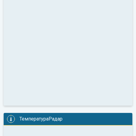
ТемператураРадар