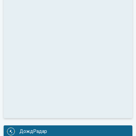
ДождРадар