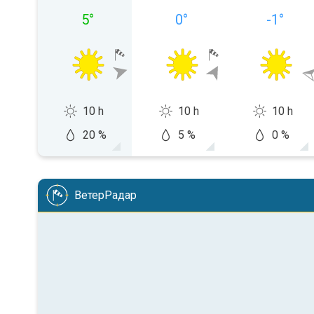
5
°
0
°
-1
°
10 h
10 h
10 h
20 %
5 %
0 %
ВетерРадар