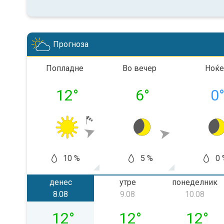
Прогноза
Попладне
Во вечер
Ноќе
12
°
6
°
0
10 %
5 %
0 
денес
утре
понеделник
8.08
9.08
10.08
сабота, 08.08
недела, 09.08
понедел
12
°
12
°
12
°