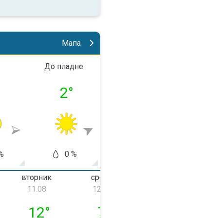
Мапа
До пладне
Попладне
Во веч
°
2
°
12
°
6
%
0 %
5 %
0
вторник
среда
четврток
11.08
12.08
13.08
ник, 10.08
вторник, 11.08
среда, 12.08
четврток, 13.0
12
°
7
°
10
°