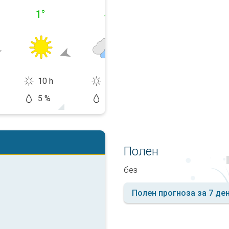
1
°
4
°
5
°
10 h
0 h
2 h
5 %
60 %
20 %
Полен
без
Полен прогноза за 7 де