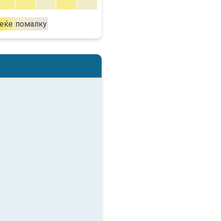
еќе
помалку