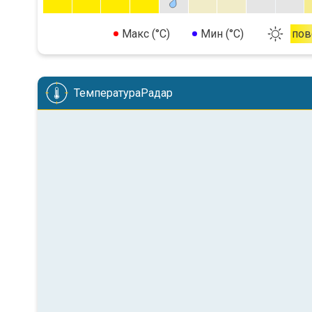
Макс (°C)
Мин (°C)
пов
ТемператураРадар