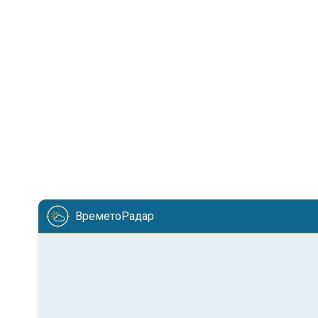
ВреметоРадар