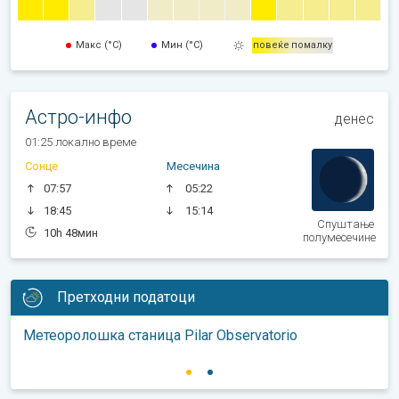
Макс (°C)
Мин (°C)
повеќе
помалку
Астро-инфо
денес
01:25 локално време
Сонце
Месечина
07:57
05:22
18:45
15:14
Спуштање
10h 48мин
полумесечине
Претходни податоци
Метеоролошка станица Pilar Observatorio