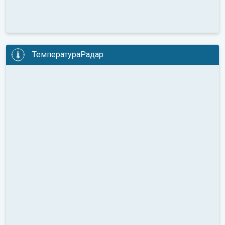
ТемператураРадар