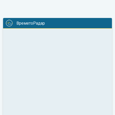
ВреметоРадар