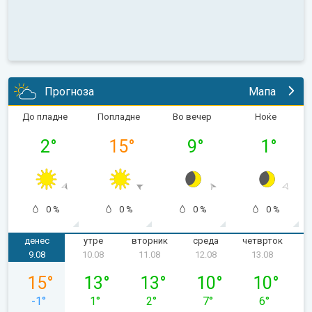
Прогноза
Мапа
До пладне
Попладне
Во вечер
Ноќе
2
°
15
°
9
°
1
°
0 %
0 %
0 %
0 %
денес
утре
вторник
среда
четврток
п
9.08
10.08
11.08
12.08
13.08
недела, 09.08
понеделник, 10.08
вторник, 11.08
среда, 12.08
четврток, 1
15
°
13
°
13
°
10
°
10
°
-1
°
1
°
2
°
7
°
6
°