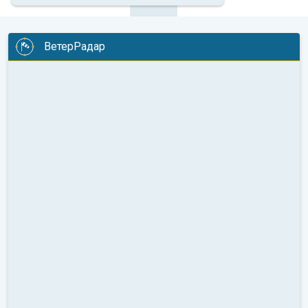
ВетерРадар