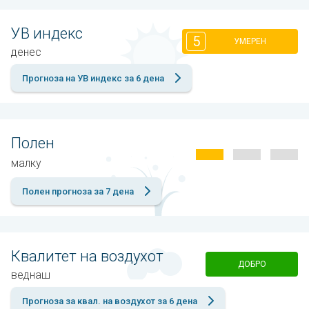
УВ индекс
5
УМЕРЕН
денес
Прогноза на УВ индекс за 6 дена
Полен
малку
Полен прогноза за 7 дена
Квалитет на воздухот
ДОБРО
веднаш
Прогноза за квал. на воздухот за 6 дена