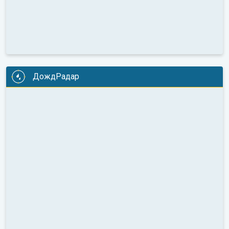
ДождРадар