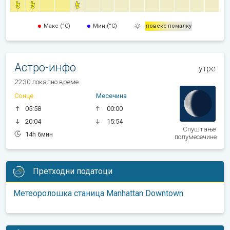
Макс (°C)
Мин (°C)
повеќе
помалку
Астро-инфо
утре
22:30 локално време
Сонце
Месечина
05:58
00:00
20:04
15:54
Спуштање
14h 6мин
полумесечине
Претходни податоци
Метеоролошка станица Manhattan Downtown