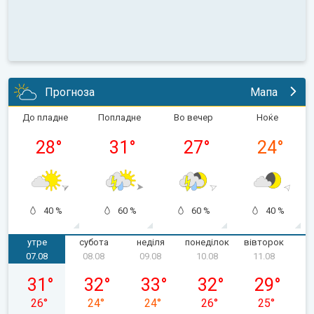
Прогноза
Мапа
До пладне
Попладне
Во вечер
Ноќе
28
°
31
°
27
°
24
°
40 %
60 %
60 %
40 %
утре
субота
неділя
понеділок
вівторок
с
07.08
08.08
09.08
10.08
11.08
пʼятниця, 07.08
субота, 08.08
неділя, 09.08
понеділок, 10.08
вівторок, 1
31
°
32
°
33
°
32
°
29
°
26
°
24
°
24
°
26
°
25
°