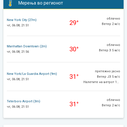
Мерења во регионот
облачно
New York City (27m)
29°
Ветер 2 м/с
чт, 06.08, 21:51
облачно
Manhattan Downtown (2m)
30°
Ветер З 5 м/с
чт, 06.08, 21:56
претежно јасно
New York/La Guardia Airport (9m)
31°
Ветер ЈЗ 5 м/с
чт, 06.08, 21:51
Налетите на ветрот 10 м/с
облачно
Teterboro Airport (3m)
31°
Ветер 2 м/с
чт, 06.08, 21:51