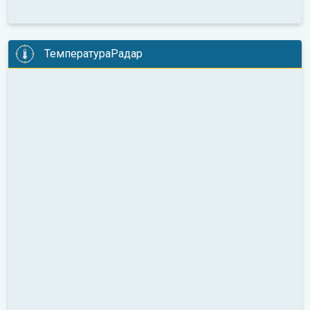
ТемператураРадар