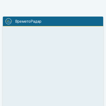
ВреметоРадар