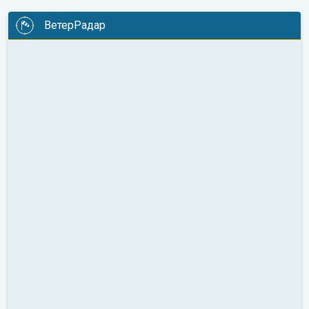
ВетерРадар