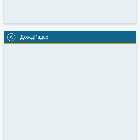
ДождРадар