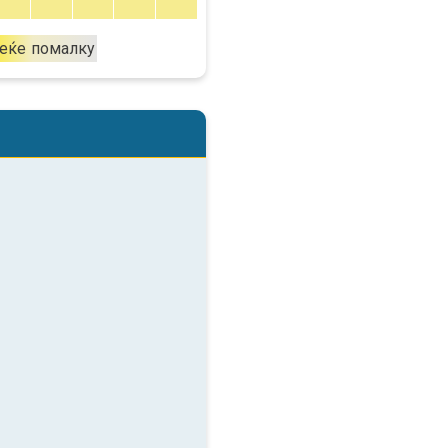
еќе
помалку