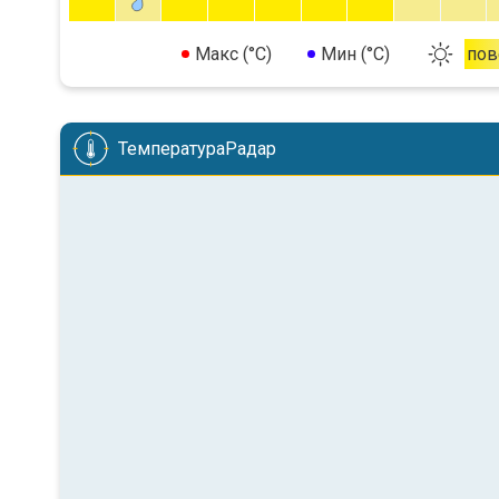
Макс (°C)
Мин (°C)
пов
ТемператураРадар