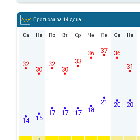
Прогноза за 14 дена
Са
Не
По
Вт
Ср
Че
Пе
Са
Не
37
36
36
33
32
32
31
30
30
21
20
20
18
17
17
17
15
14