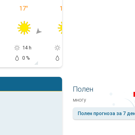
17
°
17
°
18
°
14 h
14 h
14 h
0 %
0 %
10 %
Полен
многу
Полен прогноза за 7 де