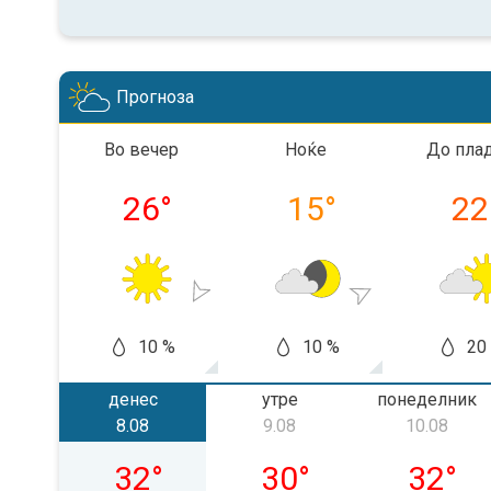
Прогноза
Во вечер
Ноќе
До пла
26
°
15
°
22
10 %
10 %
20
денес
утре
понеделник
8.08
9.08
10.08
сабота, 08.08
недела, 09.08
понедел
32
°
30
°
32
°