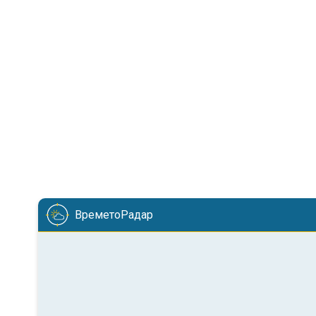
ВреметоРадар