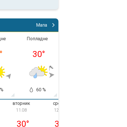
Мапа
дне
Попладне
Во вечер
Ноќ
°
30
°
25
°
17
 %
60 %
20 %
10
вторник
среда
четврток
11.08
12.08
13.08
ник, 10.08
вторник, 11.08
среда, 12.08
четврток, 13.0
30
°
33
°
36
°