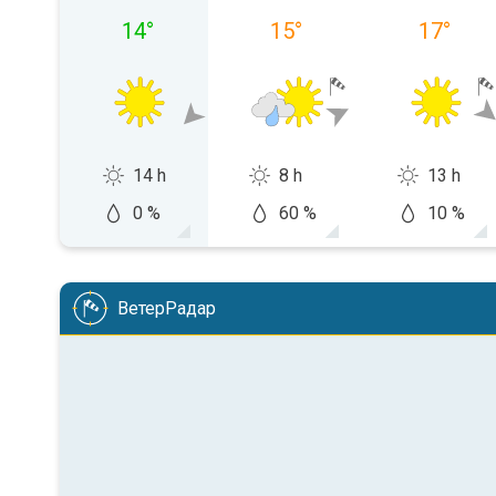
14
°
15
°
17
°
14 h
8 h
13 h
0 %
60 %
10 %
ВетерРадар