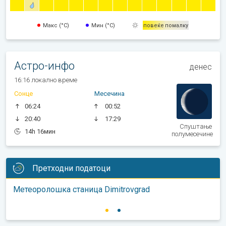
Макс (°C)
Мин (°C)
повеќе
помалку
Астро-инфо
денес
16:16 локално време
Сонце
Месечина
06:24
00:52
20:40
17:29
Спуштање
14h 16мин
полумесечине
Претходни податоци
Метеоролошка станица Dimitrovgrad