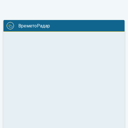
ВреметоРадар