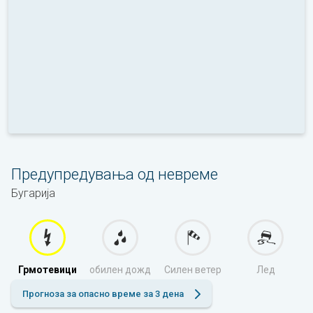
Предупредувања од невреме
Бугарија
Грмотевици
обилен дожд
Силен ветер
Лед
Прогноза за опасно време за 3 дена