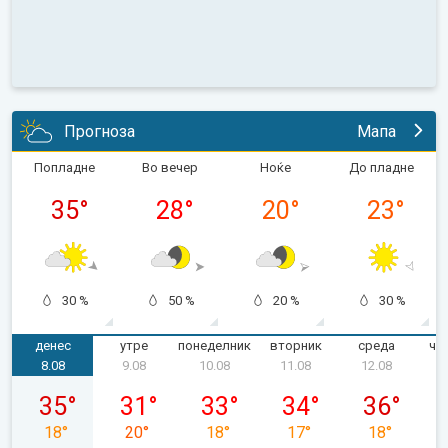
Прогноза
Мапа
Попладне
Во вечер
Ноќе
До пладне
35
°
28
°
20
°
23
°
30 %
50 %
20 %
30 %
денес
утре
понеделник
вторник
среда
че
8.08
9.08
10.08
11.08
12.08
сабота, 08.08
недела, 09.08
понеделник, 10.08
вторник, 11.08
среда, 12.0
35
°
31
°
33
°
34
°
36
°
18
°
20
°
18
°
17
°
18
°