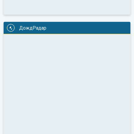
ДождРадар