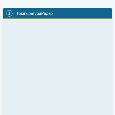
ТемператураРадар