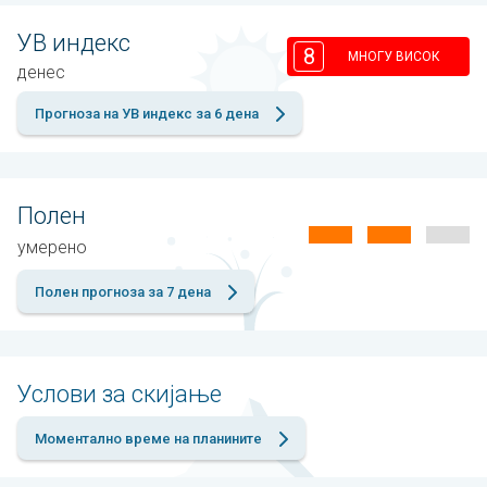
УВ индекс
8
МНОГУ ВИСОК
денес
Прогноза на УВ индекс за 6 дена
Полен
умерено
Полен прогноза за 7 дена
Услови за скијање
Моментално време на планините