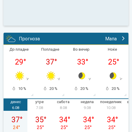
Прогноза
Мапа
До пладне
Попладне
Во вечер
Ноќе
29
°
37
°
33
°
25
°
10 %
20 %
20 %
20 %
денес
утре
сабота
недела
понеделник
вт
6.08
7.08
8.08
9.08
10.08
четврток, 06.08
петок, 07.08
сабота, 08.08
недела, 09.08
понеделник,
37
°
35
°
34
°
34
°
34
°
24
°
25
°
25
°
25
°
25
°