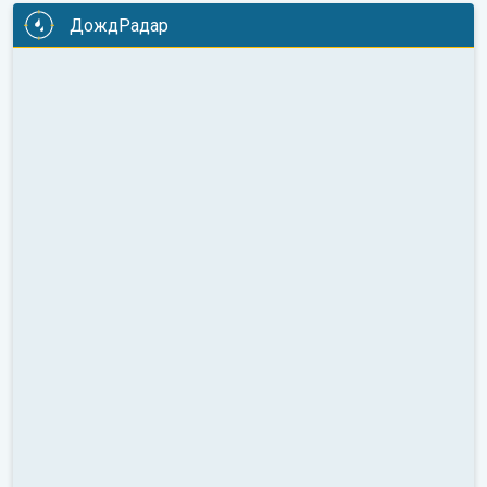
ДождРадар