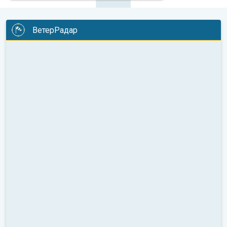
ВетерРадар