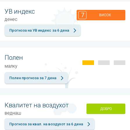
УВ индекс
7
ВИСОК
денес
Прогноза на УВ индекс за 6 дена
Полен
малку
Полен прогноза за 7 дена
Квалитет на воздухот
ДОБРО
веднаш
Прогноза за квал. на воздухот за 6 дена