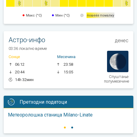
Макс (°C)
Мин (°C)
повеќе
помалку
Астро-инфо
денес
03:36 локално време
Сонце
Месечина
06:12
23:58
20:44
15:05
Спуштање
14h 32мин
полумесечине
Претходни податоци
Метеоролошка станица Milano-Linate