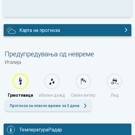
Карта на прогноза
денес
Предупредувања од невреме
Италија
Грмотевици
обилен дожд
Силен ветер
Лед
Прогноза за опасно време за 3 дена
ТемператураРадар