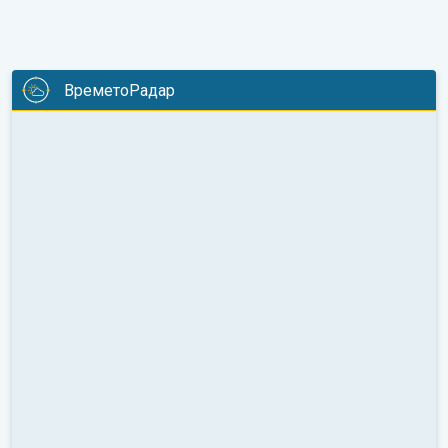
ВреметоРадар