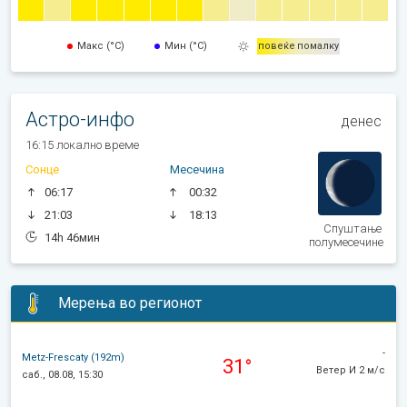
Макс (°C)
Мин (°C)
повеќе
помалку
Астро-инфо
денес
16:15 локално време
Сонце
Месечина
06:17
00:32
21:03
18:13
Спуштање
14h 46мин
полумесечине
Мерења во регионот
-
Metz-Frescaty (192m)
31°
Ветер И 2 м/с
саб., 08.08, 15:30