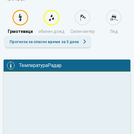
Грмотевици
обилен дожд
Силен ветер
Лед
Прогноза за опасно време за 3 дена
ТемператураРадар