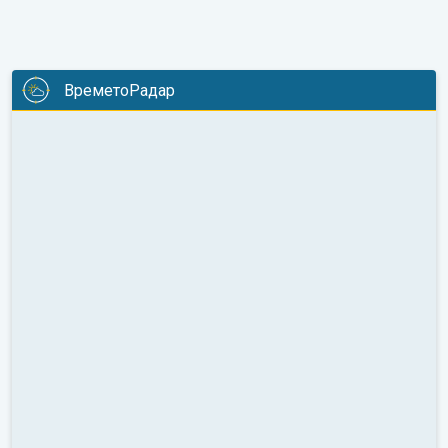
ВреметоРадар