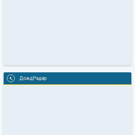
ДождРадар