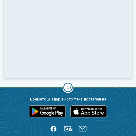
Времето&Радар е исто така достапен на