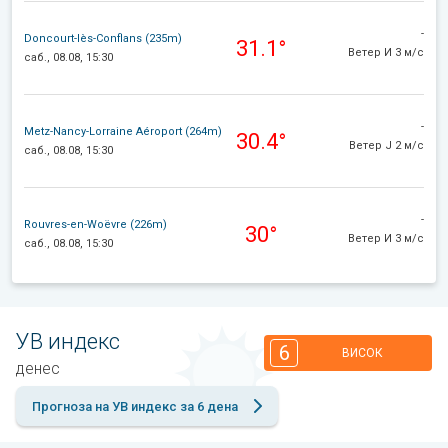
-
Doncourt-lès-Conflans (235m)
31.1°
Ветер И 3 м/с
саб., 08.08, 15:30
-
Metz-Nancy-Lorraine Aéroport (264m)
30.4°
Ветер J 2 м/с
саб., 08.08, 15:30
-
Rouvres-en-Woëvre (226m)
30°
Ветер И 3 м/с
саб., 08.08, 15:30
УВ индекс
6
ВИСОК
денес
Прогноза на УВ индекс за 6 дена