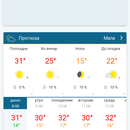
Прогноза
Мапа
Попладне
Во вечер
Ноќе
До пладне
31
°
25
°
15
°
22
°
0 %
10 %
10 %
10 %
денес
утре
понеделник
вторник
среда
че
8.08
9.08
10.08
11.08
12.08
сабота, 08.08
недела, 09.08
понеделник, 10.08
вторник, 11.08
среда, 12.0
31
°
30
°
32
°
30
°
32
°
14
°
15
°
17
°
17
°
16
°