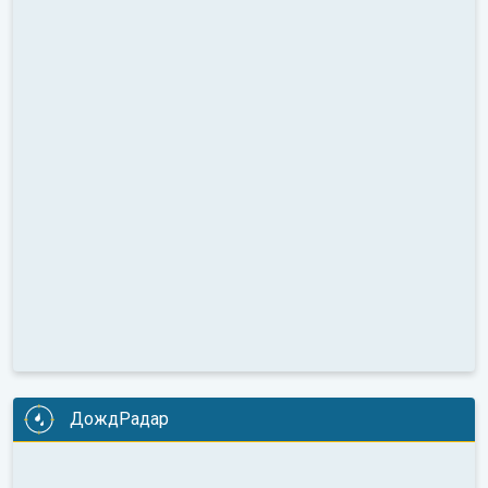
ДождРадар