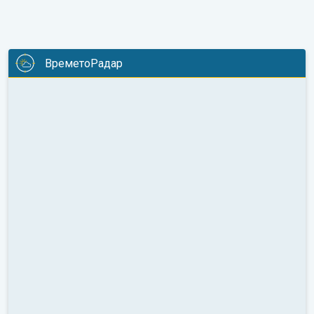
ВреметоРадар