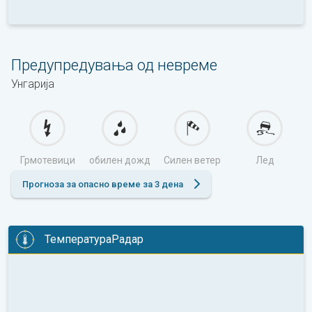
Предупредувања од невреме
Унгарија
Грмотевици
обилен дожд
Силен ветер
Лед
Прогноза за опасно време за 3 дена
ТемператураРадар