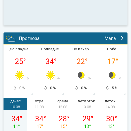
Прогноза
Мапа
До пладне
Попладне
Во вечер
Ноќе
25
°
34
°
22
°
17
°
0 %
0 %
0 %
5 %
денес
утре
среда
четврток
петок
с
10.08
11.08
12.08
13.08
14.08
понеделник, 10.08
вторник, 11.08
среда, 12.08
четврток, 13.08
петок, 14.0
34
°
34
°
28
°
29
°
30
°
11
°
17
°
15
°
13
°
13
°