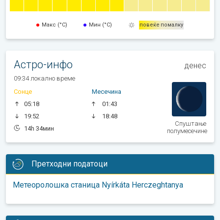
Макс (°C)
Мин (°C)
повеќе
помалку
Астро-инфо
денес
09:34 локално време
Сонце
Месечина
05:18
01:43
19:52
18:48
Спуштање
14h 34мин
полумесечине
Претходни податоци
Метеоролошка станица Nyírkáta Herczeghtanya