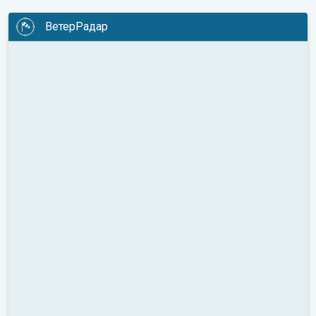
ВетерРадар