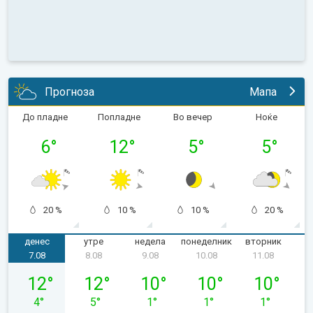
Прогноза
Мапа
До пладне
Попладне
Во вечер
Ноќе
6
°
12
°
5
°
5
°
20 %
10 %
10 %
20 %
денес
утре
недела
понеделник
вторник
с
7.08
8.08
9.08
10.08
11.08
петок, 07.08
сабота, 08.08
недела, 09.08
понеделник, 10.08
вторник, 11
12
°
12
°
10
°
10
°
10
°
4
°
5
°
1
°
1
°
1
°