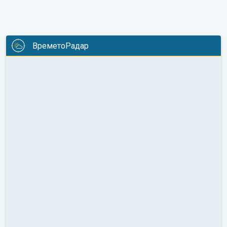
ВреметоРадар