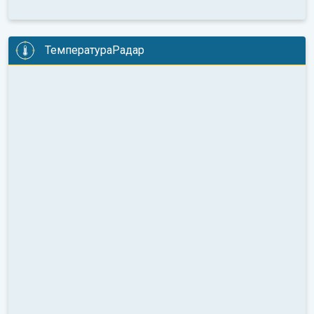
ТемператураРадар