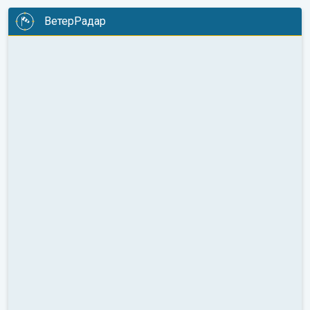
ВетерРадар