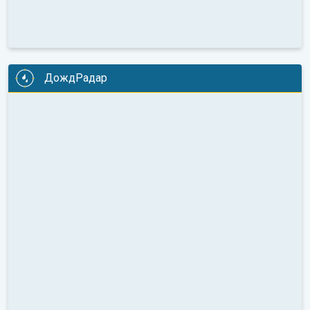
ДождРадар