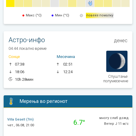
Макс (°C)
Мин (°C)
повеќе
помалку
Астро-инфо
денес
04:44 локално време
Сонце
Месечина
07:38
02:51
18:06
12:24
Спуштање
10h 28мин
полумесечине
Мерења во регионот
многу слаб дожд
Villa Gesell (7m)
6.7°
Ветер J 11 м/с
чет., 06.08, 21:00