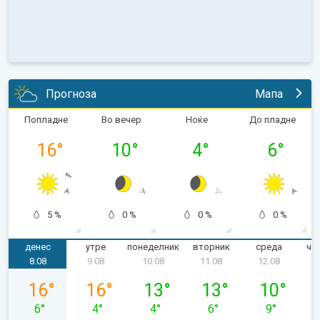
Прогноза
Мапа
Попладне
Во вечер
Ноќе
До пладне
16
°
10
°
4
°
6
°
5 %
0 %
0 %
0 %
денес
утре
понеделник
вторник
среда
че
8.08
9.08
10.08
11.08
12.08
сабота, 08.08
недела, 09.08
понеделник, 10.08
вторник, 11.08
среда, 12.0
16
°
16
°
13
°
13
°
10
°
6
°
4
°
4
°
6
°
9
°