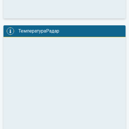
ТемператураРадар