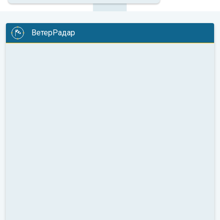
ВетерРадар