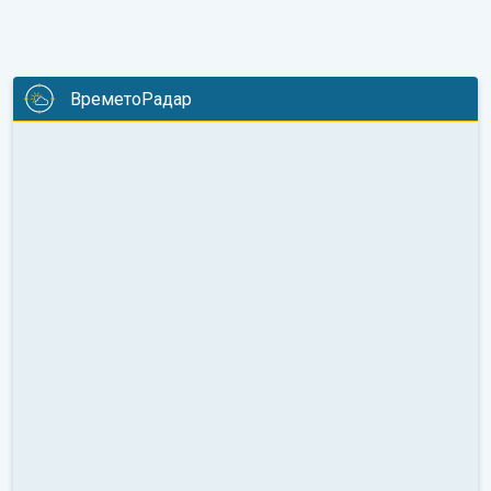
ВреметоРадар