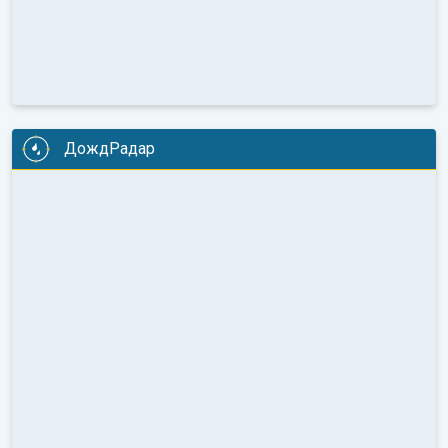
ДождРадар