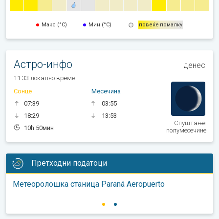
Макс (°C)
Мин (°C)
повеќе
помалку
Астро-инфо
денес
11:33 локално време
Сонце
Месечина
07:39
03:55
18:29
13:53
Спуштање
10h 50мин
полумесечине
Претходни податоци
Метеоролошка станица Paraná Aeropuerto