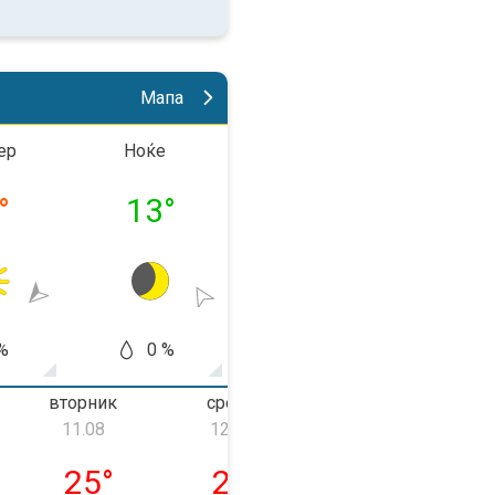
Мапа
ер
Ноќе
До пладне
Попла
°
13
°
20
°
31
%
0 %
5 %
10
вторник
среда
четврток
11.08
12.08
13.08
ник, 10.08
вторник, 11.08
среда, 12.08
четврток, 13.0
25
°
29
°
37
°