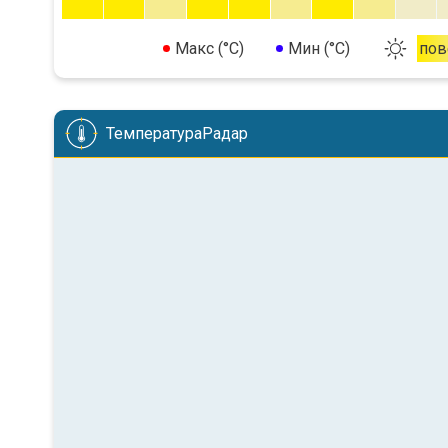
Макс (°C)
Мин (°C)
пов
ТемператураРадар