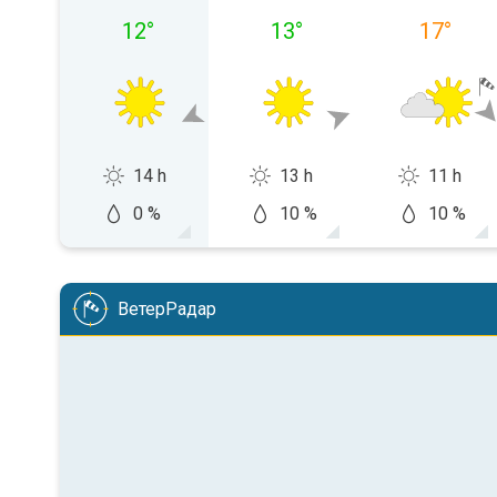
12
°
13
°
17
°
14 h
13 h
11 h
0 %
10 %
10 %
ВетерРадар