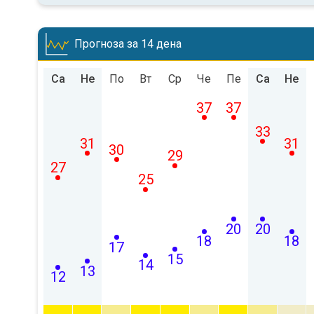
Прогноза за 14 дена
Са
Не
По
Вт
Ср
Че
Пе
Са
Не
37
37
33
31
31
30
29
27
25
20
20
18
18
17
15
14
13
12