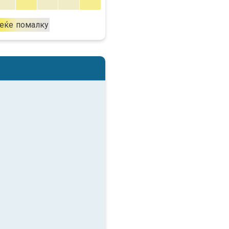
еќе
помалку