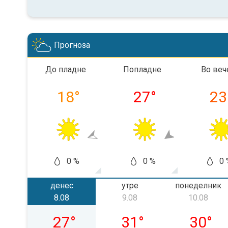
Прогноза
До пладне
Попладне
Во веч
18
°
27
°
23
0 %
0 %
0 
денес
утре
понеделник
8.08
9.08
10.08
сабота, 08.08
недела, 09.08
понедел
27
°
31
°
30
°