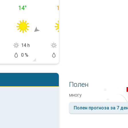
14
°
15
°
18
°
14 h
14 h
11 h
0 %
10 %
20 %
Полен
многу
Полен прогноза за 7 де