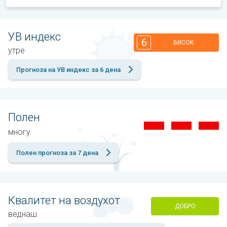
УВ индекс
6
ВИСОК
утре
Прогноза на УВ индекс за 6 дена
Полен
многу
Полен прогноза за 7 дена
Квалитет на воздухот
ДОБРО
веднаш