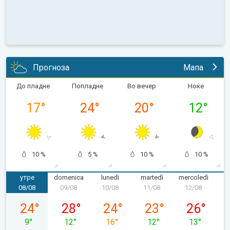
Прогноза
Мапа
До пладне
Попладне
Во вечер
Ноќе
17
°
24
°
20
°
12
°
10 %
5 %
10 %
10 %
утре
domenica
lunedì
martedì
mercoledì
g
08/08
09/08
10/08
11/08
12/08
1
sabato 08/08
domenica 09/08
lunedì 10/08
martedì 11/08
mercoledì 1
24
°
28
°
24
°
23
°
26
°
9
°
12
°
16
°
12
°
13
°