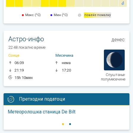
Макс (°C)
Мин (°C)
повеќе
помалку
Астро-инфо
денес
22:48 локално време
Сонце
Месечина
06:09
нема
21:19
17:20
Спуштање
15h 10мин
полумесечине
Претходни податоци
Метеоролошка станица De Bilt