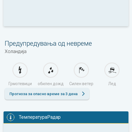
Предупредувања од невреме
Холандија
Грмотевици
обилен дожд
Силен ветер
Лед
Прогноза за опасно време за 3 дена
ТемператураРадар