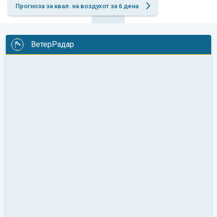
Прогноза за квал. на воздухот за 6 дена
ВетерРадар