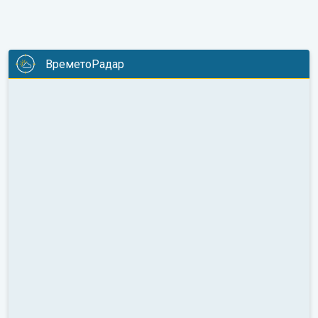
ВреметоРадар