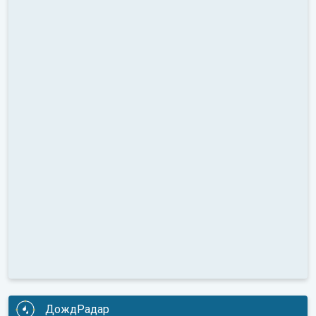
ДождРадар