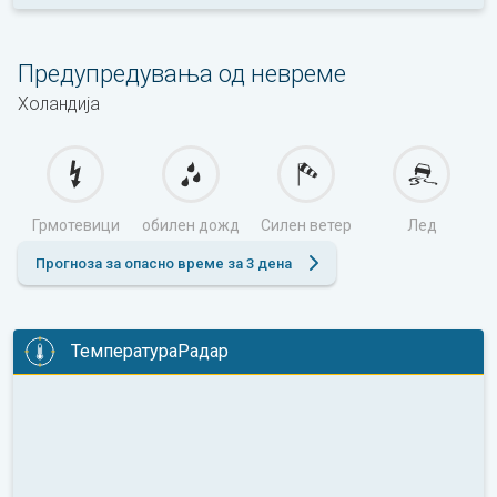
Предупредувања од невреме
Холандија
Грмотевици
обилен дожд
Силен ветер
Лед
Прогноза за опасно време за 3 дена
ТемператураРадар