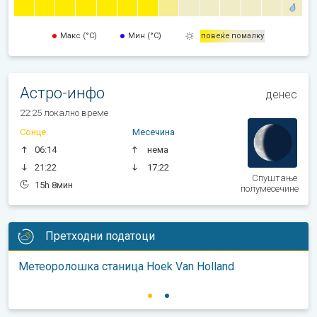
Макс (°C)
Мин (°C)
повеќе
помалку
Астро-инфо
денес
22:25 локално време
Сонце
Месечина
06:14
нема
21:22
17:22
Спуштање
15h 8мин
полумесечине
Претходни податоци
Метеоролошка станица Hoek Van Holland