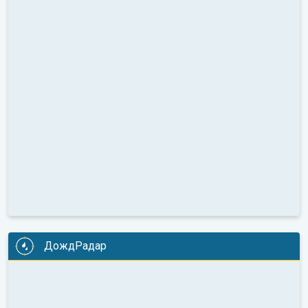
ДождРадар