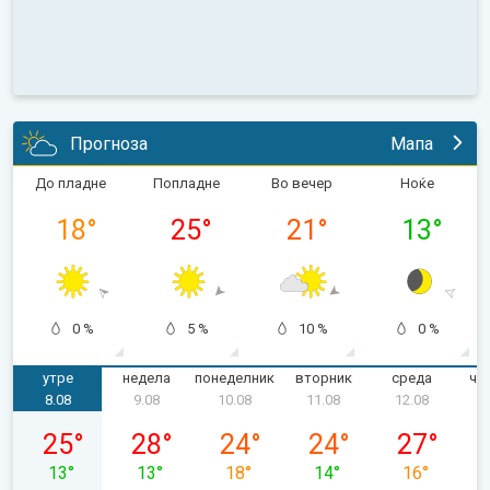
Прогноза
Мапа
До пладне
Попладне
Во вечер
Ноќе
18
°
25
°
21
°
13
°
0 %
5 %
10 %
0 %
утре
недела
понеделник
вторник
среда
че
8.08
9.08
10.08
11.08
12.08
сабота, 08.08
недела, 09.08
понеделник, 10.08
вторник, 11.08
среда, 12.0
25
°
28
°
24
°
24
°
27
°
13
°
13
°
18
°
14
°
16
°