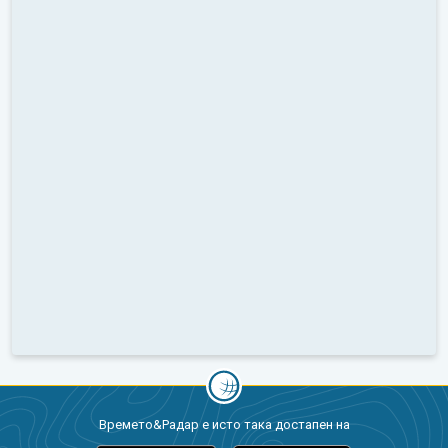
Времето&Радар е исто така достапен на