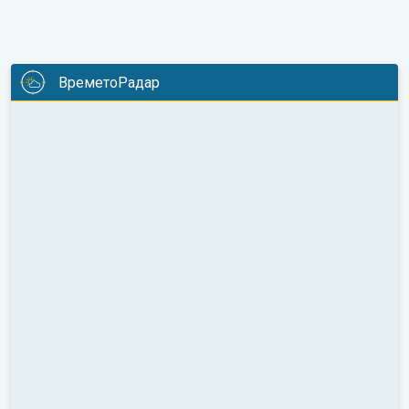
ВреметоРадар