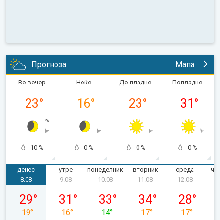
Прогноза
Мапа
Во вечер
Ноќе
До пладне
Попладне
23
°
16
°
23
°
31
°
10 %
0 %
0 %
0 %
денес
утре
понеделник
вторник
среда
че
8.08
9.08
10.08
11.08
12.08
сабота, 08.08
недела, 09.08
понеделник, 10.08
вторник, 11.08
среда, 12.0
29
°
31
°
33
°
34
°
28
°
19
°
16
°
14
°
17
°
17
°