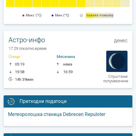
Макс (°C)
Мин (°C)
повеќе
помалку
Астро-инфо
денес
17:29 локално време
Сонце
Месечина
05:19
нема
19:58
16:59
Спуштање
14h 39мин
полумесечине
Претходни податоци
Метеоролошка станица Debrecen Repuloter