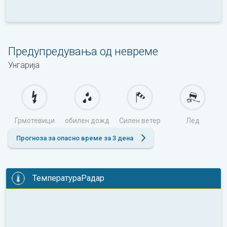
Предупредувања од невреме
Унгарија
Грмотевици
обилен дожд
Силен ветер
Лед
Прогноза за опасно време за 3 дена
ТемператураРадар