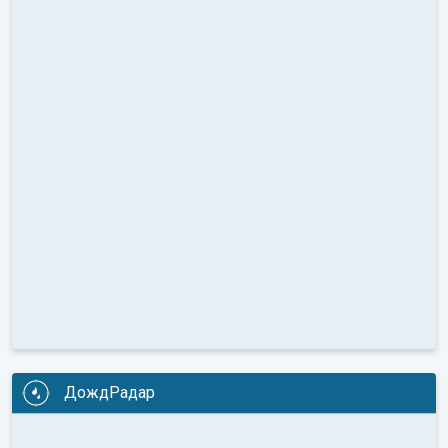
ДождРадар