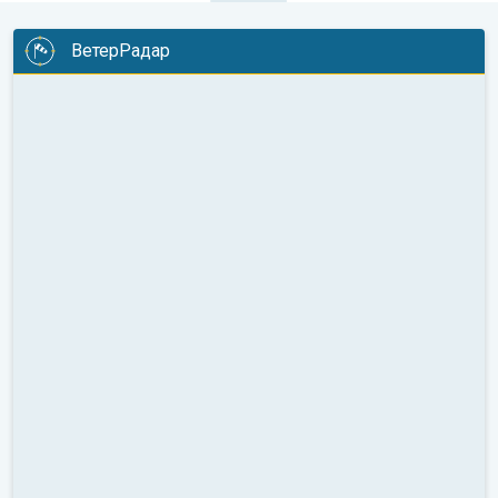
ВетерРадар