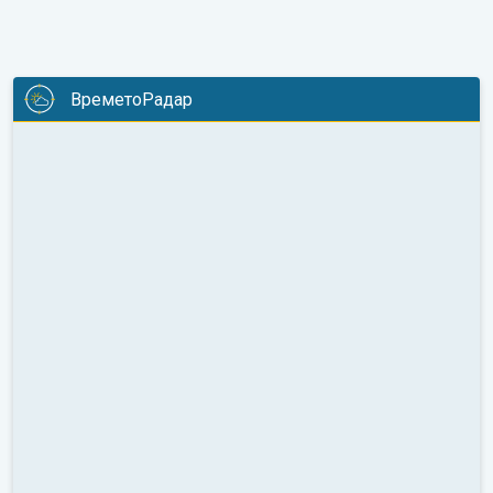
ВреметоРадар