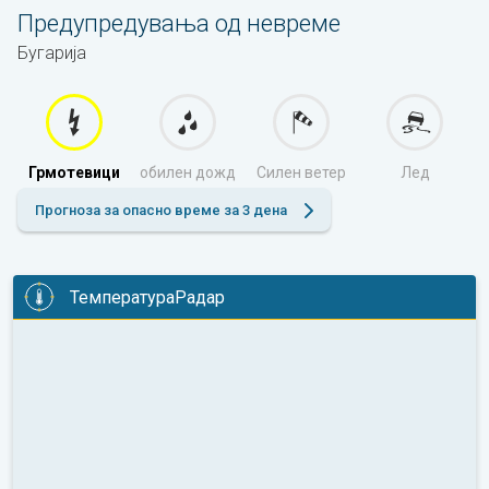
Предупредувања од невреме
Бугарија
Грмотевици
обилен дожд
Силен ветер
Лед
Прогноза за опасно време за 3 дена
ТемператураРадар