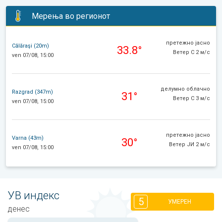
Мерења во регионот
претежно јасно
Călăraşi (20m)
33.8°
Ветер С 2 м/с
ven 07/08, 15:00
делумно облачно
Razgrad (347m)
31°
Ветер С 3 м/с
ven 07/08, 15:00
претежно јасно
Varna (43m)
30°
Ветер ЈИ 2 м/с
ven 07/08, 15:00
УВ индекс
5
УМЕРЕН
денес