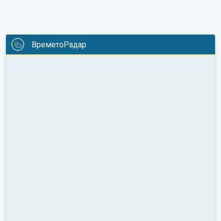
ВреметоРадар