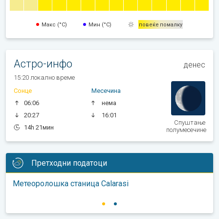
Макс (°C)
Мин (°C)
повеќе
помалку
Астро-инфо
денес
15:20 локално време
Сонце
Месечина
06:06
нема
20:27
16:01
Спуштање
14h 21мин
полумесечине
Претходни податоци
Метеоролошка станица Calarasi