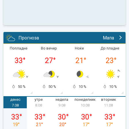
Прогноза
Мапа
Попладне
Во вечер
Ноќе
До пладне
33
°
27
°
21
°
23
°
50 %
50 %
10 %
10 %
денес
утре
недела
понеделник
вторник
с
7.08
8.08
9.08
10.08
11.08
петок, 07.08
сабота, 08.08
недела, 09.08
понеделник, 10.08
вторник, 11
33
°
33
°
30
°
30
°
33
°
19
°
21
°
20
°
17
°
17
°