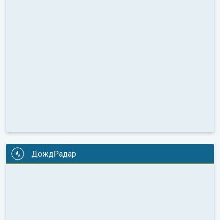
ДождРадар