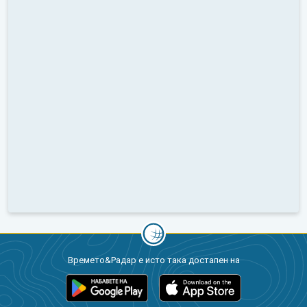
Времето&Радар е исто така достапен на