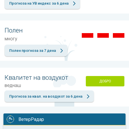
Прогноза на УВ индекс за 6 дена
Полен
многу
Полен прогноза за 7 дена
Квалитет на воздухот
ДОБРО
веднаш
Прогноза за квал. на воздухот за 6 дена
ВетерРадар