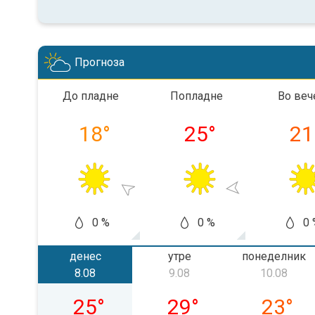
Прогноза
До пладне
Попладне
Во веч
18
°
25
°
21
0 %
0 %
0 
денес
утре
понеделник
8.08
9.08
10.08
сабота, 08.08
недела, 09.08
понедел
25
°
29
°
23
°