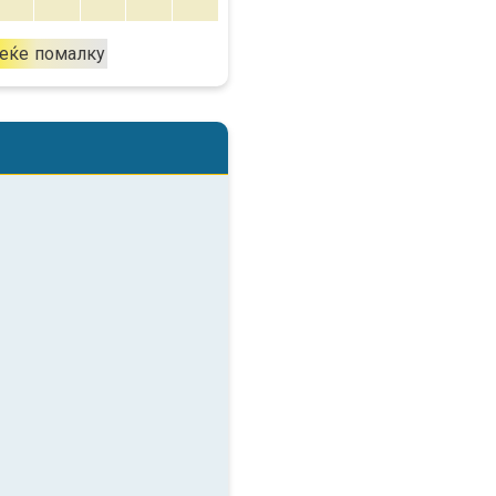
еќе
помалку