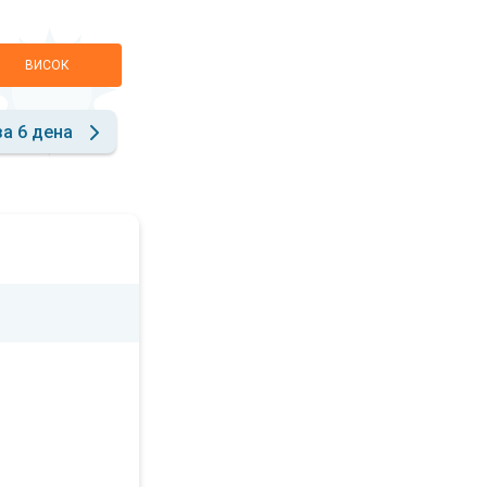
ВИСОК
за 6 дена