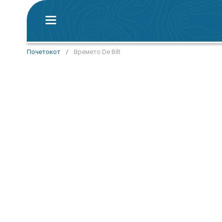
Почетокот
/
Времето De Bilt