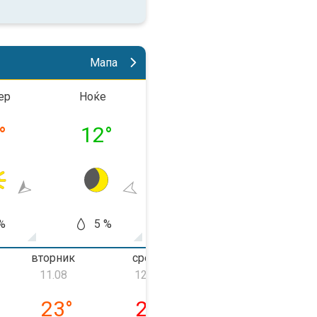
Мапа
ер
Ноќе
До пладне
Попла
°
12
°
19
°
29
%
5 %
5 %
5
вторник
среда
четврток
11.08
12.08
13.08
ник, 10.08
вторник, 11.08
среда, 12.08
четврток, 13.0
23
°
27
°
30
°