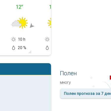
12
°
13
°
16
°
10 h
15 h
14 h
20 %
0 %
20 %
Полен
многу
Полен прогноза за 7 де