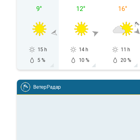
9
°
12
°
16
°
15 h
14 h
11 h
5 %
10 %
20 %
ВетерРадар