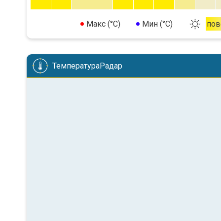
Макс (°C)
Мин (°C)
пов
ТемператураРадар