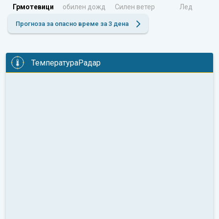
Грмотевици
обилен дожд
Силен ветер
Лед
Прогноза за опасно време за 3 дена
ТемператураРадар