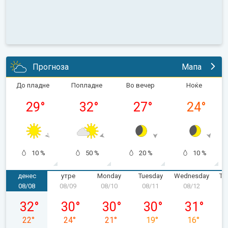
Прогноза
Мапа
До пладне
Попладне
Во вечер
Ноќе
29
°
32
°
27
°
24
°
10 %
50 %
20 %
10 %
денес
утре
Monday
Tuesday
Wednesday
Th
08/08
08/09
08/10
08/11
08/12
0
Saturday, 08/08
Sunday, 08/09
Monday, 08/10
Tuesday, 08/11
Wednesday,
32
°
30
°
30
°
30
°
31
°
22
°
24
°
21
°
19
°
16
°