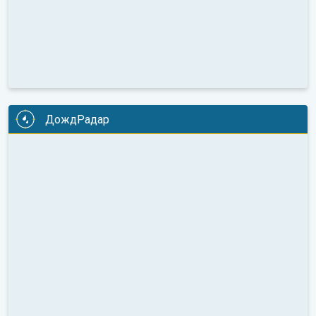
ДождРадар