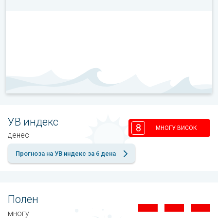
УВ индекс
8
МНОГУ ВИСОК
денес
Прогноза на УВ индекс за 6 дена
Полен
многу