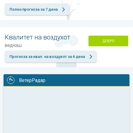
Полен прогноза за 7 дена
Квалитет на воздухот
ДОБРО
веднаш
Прогноза за квал. на воздухот за 6 дена
ВетерРадар