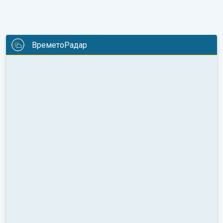
ВреметоРадар