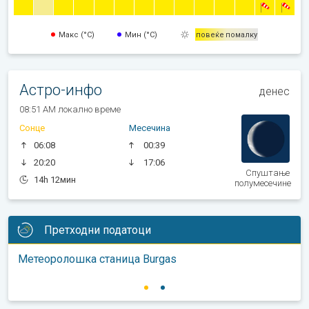
Макс (°C)
Мин (°C)
повеќе
помалку
Астро-инфо
денес
08:51 AM локално време
Сонце
Месечина
06:08
00:39
20:20
17:06
Спуштање
14h 12мин
полумесечине
Претходни податоци
Метеоролошка станица Burgas