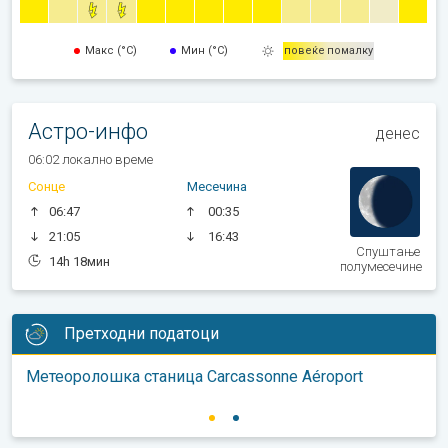
Макс (°C)
Мин (°C)
повеќе
помалку
Астро-инфо
денес
06:02 локално време
Сонце
Месечина
06:47
00:35
21:05
16:43
Спуштање
14h 18мин
полумесечине
Претходни податоци
Метеоролошка станица Carcassonne Aéroport