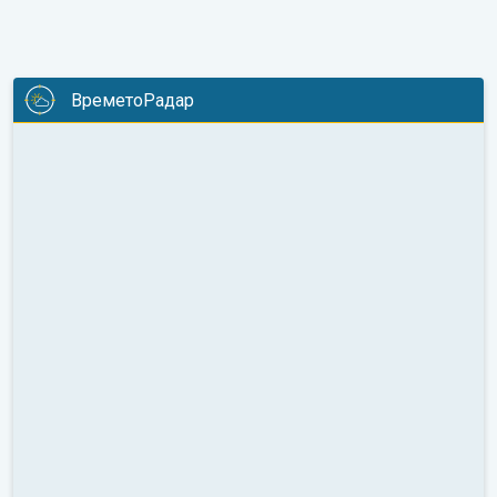
ВреметоРадар