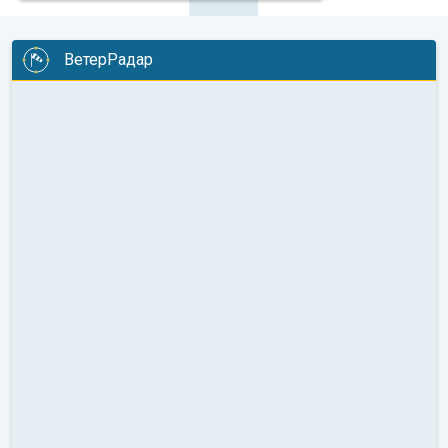
ВетерРадар