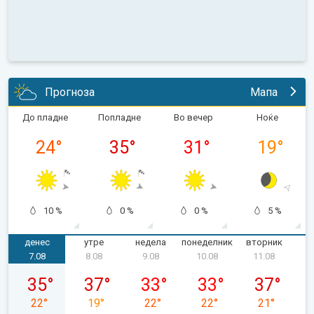
Прогноза
Мапа
До пладне
Попладне
Во вечер
Ноќе
24
°
35
°
31
°
19
°
10 %
0 %
0 %
5 %
денес
утре
недела
понеделник
вторник
с
7.08
8.08
9.08
10.08
11.08
петок, 07.08
сабота, 08.08
недела, 09.08
понеделник, 10.08
вторник, 11
35
°
37
°
33
°
33
°
37
°
22
°
19
°
22
°
22
°
21
°