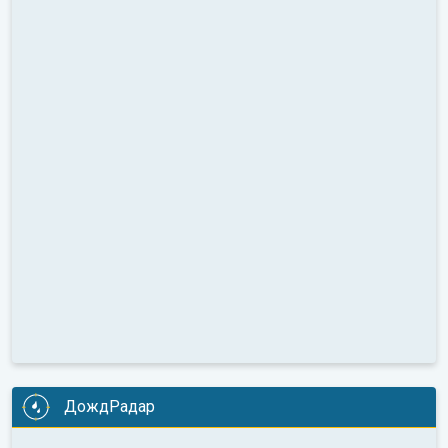
ДождРадар