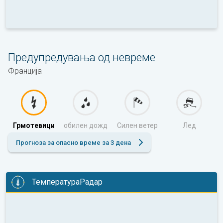
Предупредувања од невреме
Франција
Грмотевици
обилен дожд
Силен ветер
Лед
Прогноза за опасно време за 3 дена
ТемператураРадар