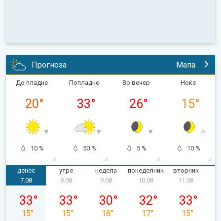
Прогноза
Мапа
До пладне
Попладне
Во вечер
Ноќе
20
°
33
°
26
°
15
°
10 %
50 %
5 %
10 %
денес
утре
недела
понеделник
вторник
с
7.08
8.08
9.08
10.08
11.08
петок, 07.08
сабота, 08.08
недела, 09.08
понеделник, 10.08
вторник, 11
33
°
33
°
30
°
32
°
33
°
15
°
15
°
18
°
17
°
15
°