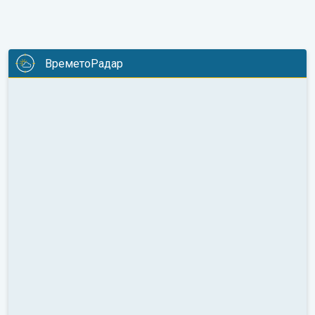
ВреметоРадар