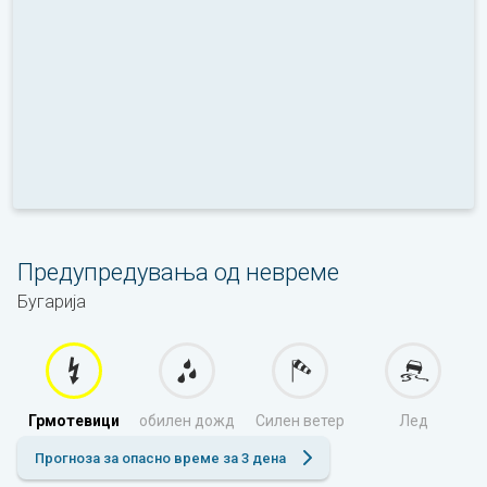
Предупредувања од невреме
Бугарија
Грмотевици
обилен дожд
Силен ветер
Лед
Прогноза за опасно време за 3 дена