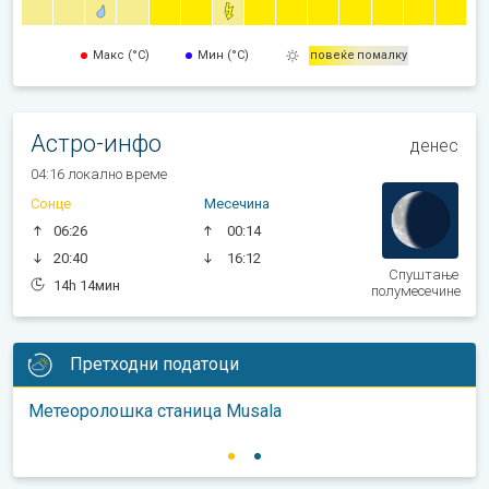
Макс (°C)
Мин (°C)
повеќе
помалку
Астро-инфо
денес
04:16 локално време
Сонце
Месечина
06:26
00:14
20:40
16:12
Спуштање
14h 14мин
полумесечине
Претходни податоци
Метеоролошка станица Musala