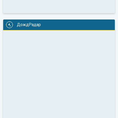
ДождРадар