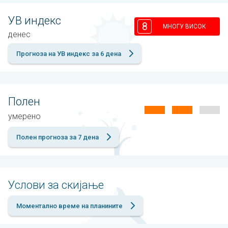
УВ индекс
8
МНОГУ ВИСОК
денес
Прогноза на УВ индекс за 6 дена
Полен
умерено
Полен прогноза за 7 дена
Услови за скијање
Моментално време на планините