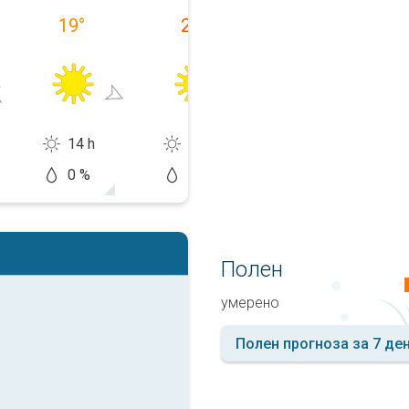
19
°
22
°
17
°
14 h
12 h
12 h
0 %
20 %
20 %
Полен
умерено
Полен прогноза за 7 де