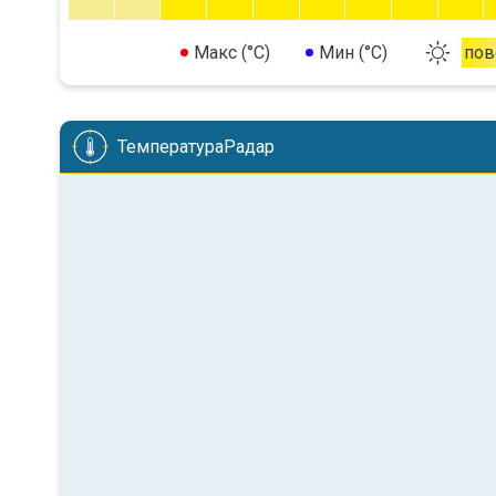
Макс (°C)
Мин (°C)
пов
ТемператураРадар