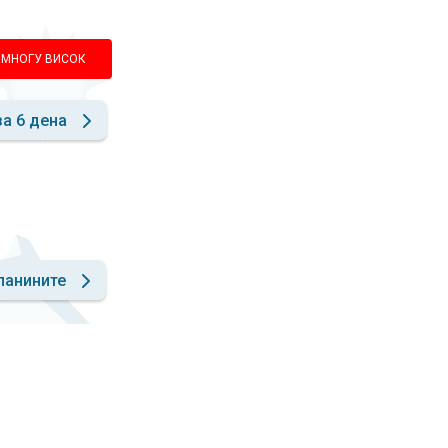
МНОГУ ВИСОК
за 6 дена
ланините