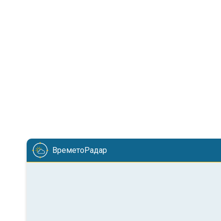
ВреметоРадар