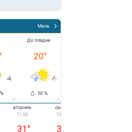
Мапа
До пладне
Попладне
Во веч
°
20
°
28
°
25
 %
50 %
40 %
10
вторник
среда
четврток
11.08
12.08
13.08
ник, 10.08
вторник, 11.08
среда, 12.08
четврток, 13.0
31
°
32
°
25
°