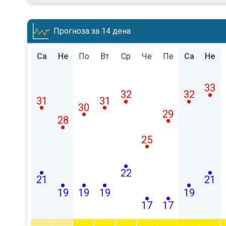
Прогноза за 14 дена
Са
Не
По
Вт
Ср
Че
Пе
Са
Не
33
32
32
31
31
30
29
28
25
22
21
21
19
19
19
19
17
17