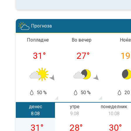
Прогноза
Попладне
Во вечер
Ноќе
31
°
27
°
19
50 %
50 %
20
денес
утре
понеделник
8.08
9.08
10.08
сабота, 08.08
недела, 09.08
понедел
31
°
28
°
30
°