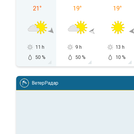
21
°
19
°
19
°
11 h
9 h
13 h
50 %
50 %
10 %
ВетерРадар