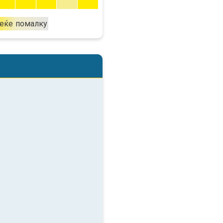
еќе
помалку