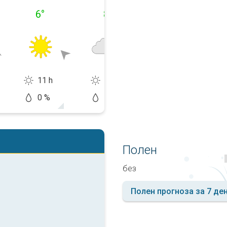
6
°
8
°
10
°
11 h
2 h
0 h
0 %
10 %
90 %
Полен
без
Полен прогноза за 7 де