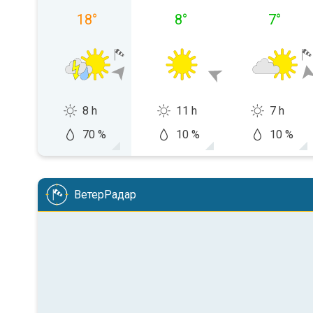
18
°
8
°
7
°
8 h
11 h
7 h
70 %
10 %
10 %
ВетерРадар