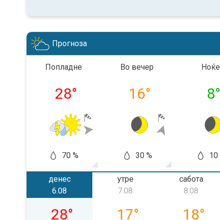
Прогноза
Попладне
Во вечер
Ноќе
28
°
16
°
8
70 %
30 %
10
денес
утре
сабота
6.08
7.08
8.08
четврток, 06.08
петок, 07.08
сабота, 
28
°
17
°
18
°