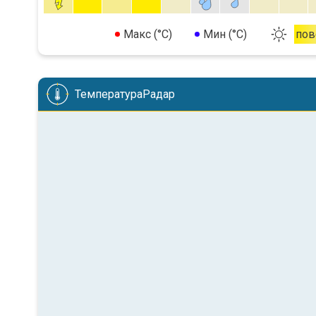
Макс (°C)
Мин (°C)
пов
ТемператураРадар