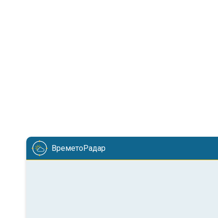
ВреметоРадар