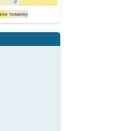
еќе
помалку