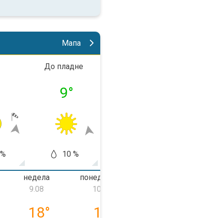
Мапа
До пладне
Попладне
Во веч
°
9
°
17
°
12
 %
10 %
0 %
0
недела
понеделник
вторник
9.08
10.08
11.08
08.08
недела, 09.08
понеделник, 10.08
вторник, 11.0
18
°
15
°
11
°