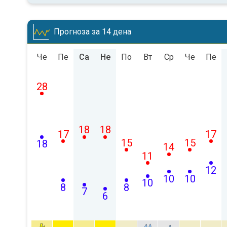
Прогноза за 14 дена
Че
Пе
Са
Не
По
Вт
Ср
Че
Пе
28
18
18
17
17
15
15
18
14
11
12
10
10
10
8
8
7
6