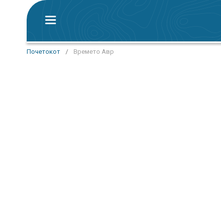
Почетокот
/
Времето Авр