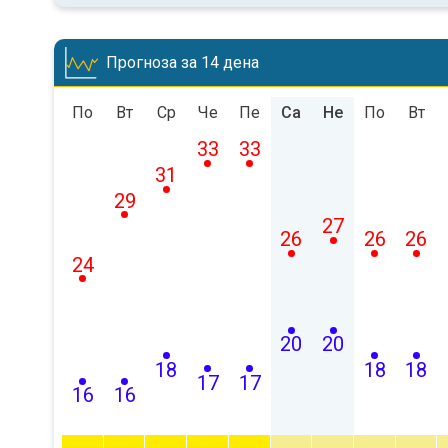
Прогноза за 14 дена
По
Вт
Ср
Че
Пе
Са
Не
По
Вт
33
33
31
29
27
26
26
26
24
20
20
18
18
18
17
17
16
16