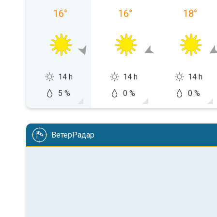
16
°
16
°
18
°
14 h
14 h
14 h
5 %
0 %
0 %
ВетерРадар