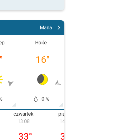
Мапа
ер
Ноќе
До пладне
Попла
°
16
°
20
°
29
%
0 %
0 %
0
czwartek
piątek
sobota
13.08
14.08
15.08
2.08
czwartek, 13.08
piątek, 14.08
sobota, 15.08
33
°
33
°
26
°