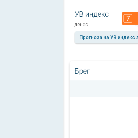
УВ индекс
7
денес
Прогноза на УВ индекс 
Брег