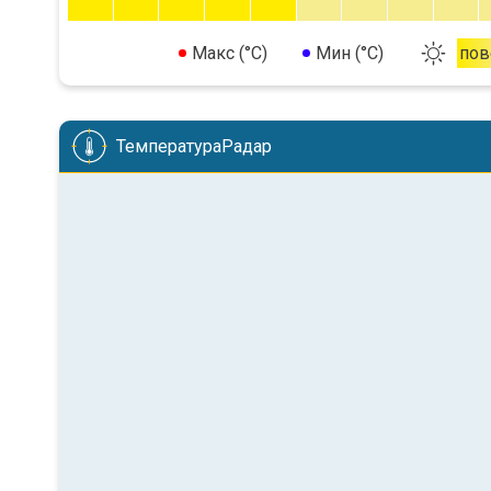
Макс (°C)
Мин (°C)
пов
ТемператураРадар