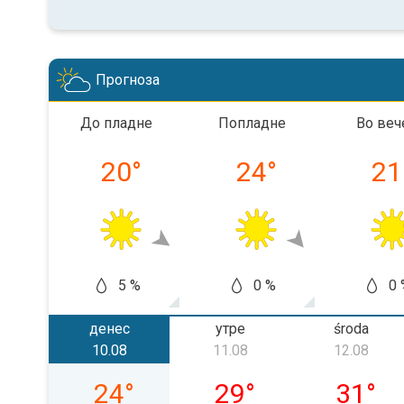
Прогноза
До пладне
Попладне
Во веч
20
°
24
°
21
5 %
0 %
0 
денес
утре
środa
10.08
11.08
12.08
poniedziałek, 10.08
wtorek, 11.08
środa, 1
24
°
29
°
31
°