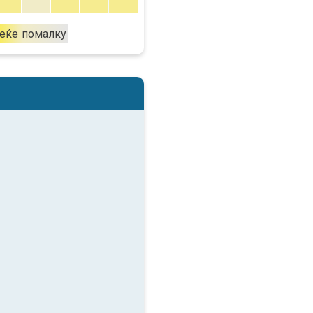
еќе
помалку