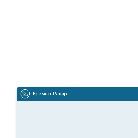
ВреметоРадар