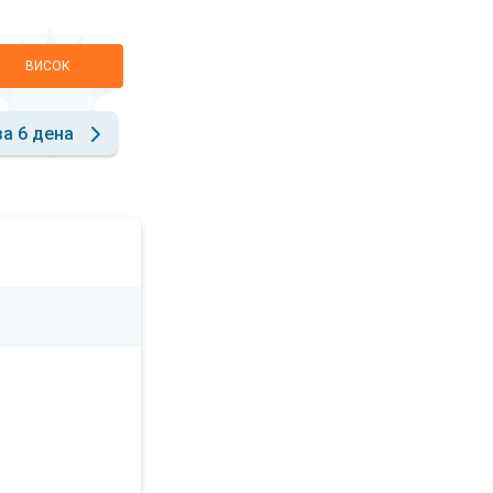
ВИСОК
за 6 дена