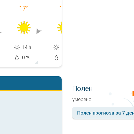
17
°
17
°
20
°
14 h
14 h
9 h
0 %
20 %
20 %
Полен
умерено
Полен прогноза за 7 де