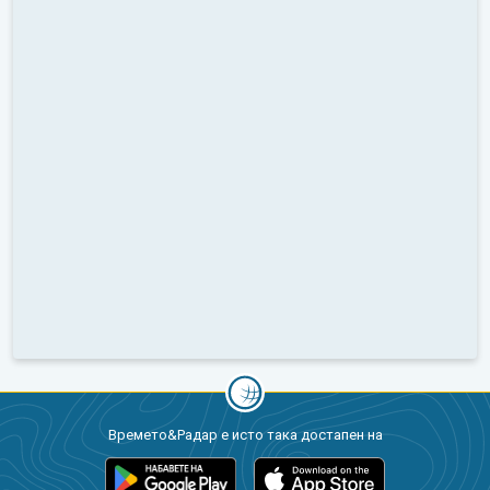
Времето&Радар е исто така достапен на