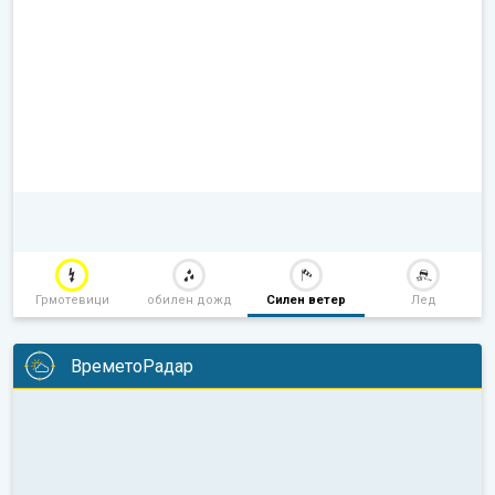
Грмотевици
обилен дожд
Силен ветер
Лед
ВреметоРадар