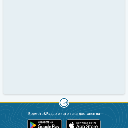
Времето&Радар е исто така достапен на