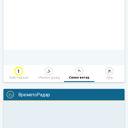
Грмотевици
обилен дожд
Силен ветер
Лед
ВреметоРадар