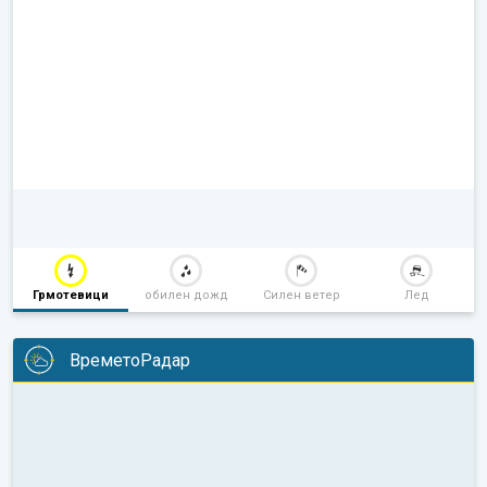
Грмотевици
обилен дожд
Силен ветер
Лед
ВреметоРадар