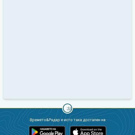
Времето&Радар е исто така достапен на