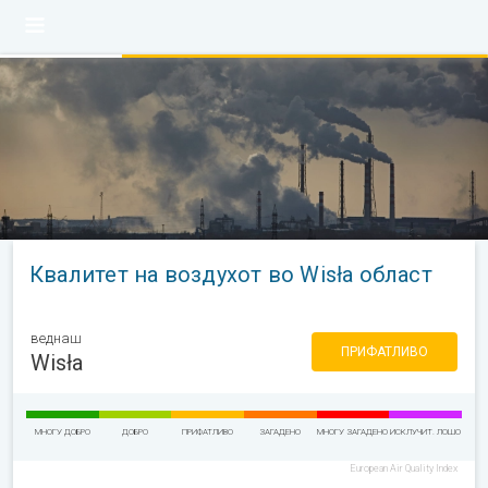
Квалитет на воздухот во Wisła област
веднаш
ПРИФАТЛИВО
Wisła
МНОГУ ДОБРО
ДОБРО
ПРИФАТЛИВО
ЗАГАДЕНО
МНОГУ ЗАГАДЕНО
ИСКЛУЧИТ. ЛОШО
European Air Quality Index