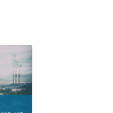
а воздухот. Како да се заштитите?. . .