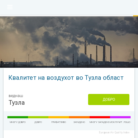
Квалитет на воздухот во Тузла област
веднаш
ДОБРО
Тузла
МНОГУ ДОБРО
ДОБРО
ПРИФАТЛИВО
ЗАГАДЕНО
МНОГУ ЗАГАДЕНО
ИСКЛУЧИТ. ЛОШО
European Air Quality Index