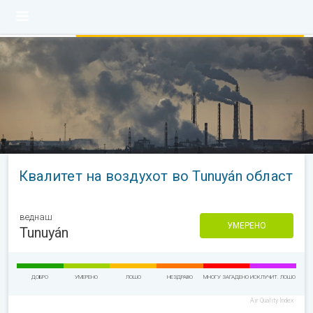
Квалитет на воздухот во Tunuyán област
веднаш
УМЕРЕНО
Tunuyán
ДОБРО
УМЕРЕНО
ЛОШО
НЕЗДРАВО
МНОГУ ЗАГАДЕНО
ИСКЛУЧИТ. ЛОШО
Air Quality Index