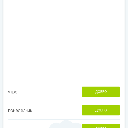
утре
ДОБРО
понеделник
ДОБРО