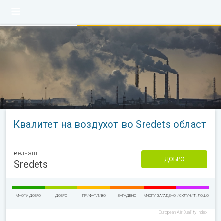
Квалитет на воздухот во Sredets област
веднаш
ДОБРО
Sredets
МНОГУ ДОБРО
ДОБРО
ПРИФАТЛИВО
ЗАГАДЕНО
МНОГУ ЗАГАДЕНО
ИСКЛУЧИТ. ЛОШО
European Air Quality Index