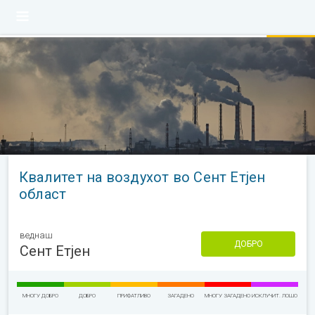
Квалитет на воздухот во Сент Етјен
област
веднаш
ДОБРО
Сент Етјен
МНОГУ ДОБРО
ДОБРО
ПРИФАТЛИВО
ЗАГАДЕНО
МНОГУ ЗАГАДЕНО
ИСКЛУЧИТ. ЛОШО