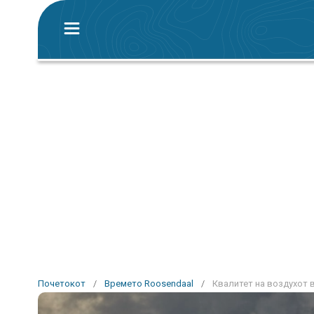
Почетокот
/
Времето Roosendaal
/
Квалитет на воздухот 