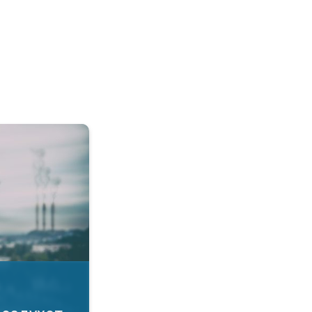
а воздухот. Како да се заштитите?. . .