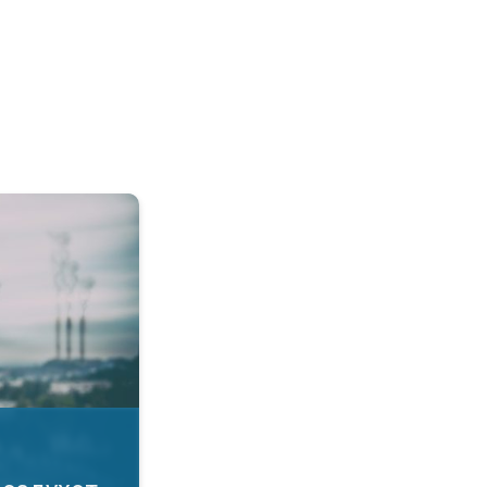
а воздухот. Како да се заштитите?. . .