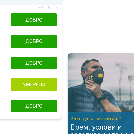
Air Quality Index
ДОБРО
ДОБРО
Врем. услови и загадувањето н
ДОБРО
УМЕРЕНО
ДОБРО
Како да се заштитите?
Врем. услови и